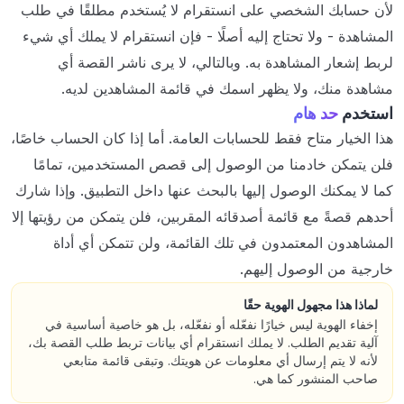
لأن حسابك الشخصي على انستقرام لا يُستخدم مطلقًا في طلب
المشاهدة - ولا تحتاج إليه أصلًا - فإن انستقرام لا يملك أي شيء
لربط إشعار المشاهدة به. وبالتالي، لا يرى ناشر القصة أي
مشاهدة منك، ولا يظهر اسمك في قائمة المشاهدين لديه.
استخدم
حد هام
هذا الخيار متاح فقط للحسابات العامة. أما إذا كان الحساب خاصًا،
فلن يتمكن خادمنا من الوصول إلى قصص المستخدمين، تمامًا
كما لا يمكنك الوصول إليها بالبحث عنها داخل التطبيق. وإذا شارك
أحدهم قصةً مع قائمة أصدقائه المقربين، فلن يتمكن من رؤيتها إلا
المشاهدون المعتمدون في تلك القائمة، ولن تتمكن أي أداة
خارجية من الوصول إليهم.
لماذا هذا مجهول الهوية حقًا
إخفاء الهوية ليس خيارًا نفعّله أو نفعّله، بل هو خاصية أساسية في
آلية تقديم الطلب. لا يملك انستقرام أي بيانات تربط طلب القصة بك،
لأنه لا يتم إرسال أي معلومات عن هويتك. وتبقى قائمة متابعي
صاحب المنشور كما هي.