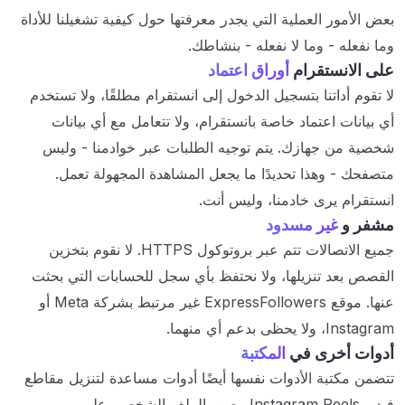
بعض الأمور العملية التي يجدر معرفتها حول كيفية تشغيلنا للأداة
وما نفعله - وما لا نفعله - بنشاطك.
على الانستقرام
أوراق اعتماد
لا تقوم أداتنا بتسجيل الدخول إلى انستقرام مطلقًا، ولا تستخدم
أي بيانات اعتماد خاصة بانستقرام، ولا تتعامل مع أي بيانات
شخصية من جهازك. يتم توجيه الطلبات عبر خوادمنا - وليس
متصفحك - وهذا تحديدًا ما يجعل المشاهدة المجهولة تعمل.
انستقرام يرى خادمنا، وليس أنت.
مشفر و
غير مسدود
جميع الاتصالات تتم عبر بروتوكول HTTPS. لا نقوم بتخزين
القصص بعد تنزيلها، ولا نحتفظ بأي سجل للحسابات التي بحثت
عنها. موقع ExpressFollowers غير مرتبط بشركة Meta أو
Instagram، ولا يحظى بدعم أي منهما.
أدوات أخرى في
المكتبة
تتضمن مكتبة الأدوات نفسها أيضًا أدوات مساعدة لتنزيل مقاطع
فيديو Instagram Reels وصور الملف الشخصي على