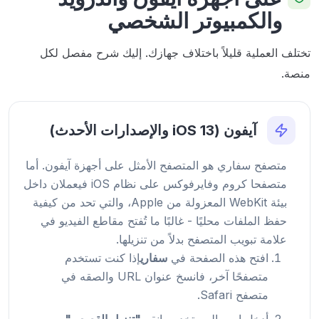
والكمبيوتر الشخصي
تختلف العملية قليلاً باختلاف جهازك. إليك شرح مفصل لكل
منصة.
آيفون (iOS 13 والإصدارات الأحدث)
متصفح سفاري هو المتصفح الأمثل على أجهزة آيفون. أما
متصفحا كروم وفايرفوكس على نظام iOS فيعملان داخل
بيئة WebKit المعزولة من Apple، والتي تحد من كيفية
حفظ الملفات محليًا - غالبًا ما تُفتح مقاطع الفيديو في
علامة تبويب المتصفح بدلاً من تنزيلها.
افتح هذه الصفحة في
سفاري
إذا كنت تستخدم
متصفحًا آخر، فانسخ عنوان URL والصقه في
متصفح Safari.
أدخل اسم المستخدم وانقر
"تنزيل القصص"
.