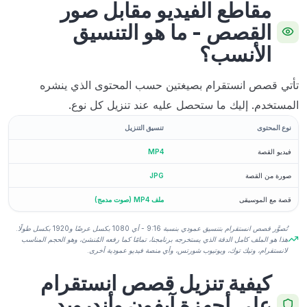
مقاطع الفيديو مقابل صور
القصص - ما هو التنسيق
الأنسب؟
تأتي قصص انستقرام بصيغتين حسب المحتوى الذي ينشره
المستخدم. إليك ما ستحصل عليه عند تنزيل كل نوع.
نوع المحتوى
تنسيق التنزيل
فيديو القصة
MP4
صورة من القصة
JPG
قصة مع الموسيقى
ملف MP4 (صوت مدمج)
تُصوَّر قصص انستقرام بتنسيق عمودي بنسبة 9:16 - أي 1080 بكسل عرضًا و1920 بكسل طولًا.
هذا هو الملف كامل الدقة الذي يستخرجه برنامجنا، تمامًا كما رفعه المُنشئ، وهو الحجم المناسب
لانستقرام، وتيك توك، ويوتيوب شورتس، وأي منصة فيديو عمودية أخرى.
كيفية تنزيل قصص انستقرام
على أجهزة آيفون وأندرويد