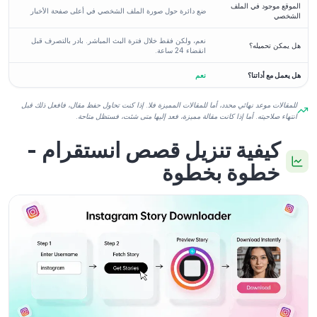
الموقع موجود في الملف
ضع دائرة حول صورة الملف الشخصي في أعلى صفحة الأخبار
الشخصي
نعم، ولكن فقط خلال فترة البث المباشر. بادر بالتصرف قبل
هل يمكن تحميله؟
انقضاء 24 ساعة.
هل يعمل مع أداتنا؟
نعم
للمقالات موعد نهائي محدد، أما للمقالات المميزة فلا. إذا كنت تحاول حفظ مقال، فافعل ذلك قبل
انتهاء صلاحيته. أما إذا كانت مقالة مميزة، فعد إليها متى شئت، فستظل متاحة.
كيفية تنزيل قصص انستقرام -
خطوة بخطوة