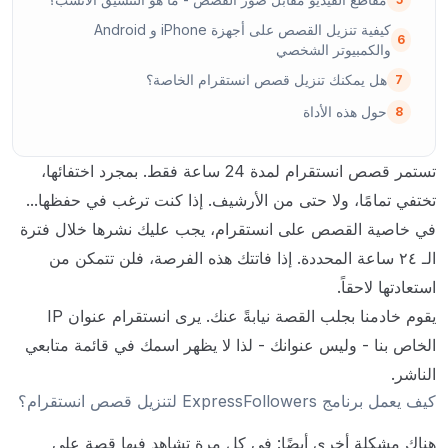
كيفية تنزيل القصص على أجهزة iPhone و Android
6
والكمبيوتر الشخصي
هل يمكنك تنزيل قصص انستقرام الخاصة؟
7
حول هذه الأداة
8
تستمر قصص انستقرام لمدة 24 ساعة فقط. بمجرد اختفائها،
تختفي تمامًا، ولا حتى من الأرشيف. إذا كنت ترغب في حفظها...
في خاصية القصص على انستقرام، يجب عليك نشرها خلال فترة
الـ ٢٤ ساعة المحددة. إذا فاتتك هذه الفرصة، فلن تتمكن من
استعادتها لاحقاً.
يقوم خادمنا بجلب القصة نيابةً عنك. يرى انستقرام عنوان IP
الخاص بنا - وليس عنوانك - لذا لا يظهر اسمك في قائمة متابعي
الناشر.
كيف يعمل برنامج ExpressFollowers لتنزيل قصص انستقرام؟
هناك مشكلة أخرى أيضًا: في كل مرة تشاهد فيها قصة على