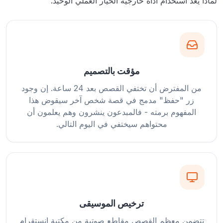
لماذا يُعد استخدام أداة خارجية الخيار العملي الوحيد.
مؤقت بالتصميم
من المفترض أن تختفي القصص بعد 24 ساعة. إن وجود
زر "حفظ" مدمج في قصة شخص آخر سيقوض هذا
المفهوم برمته - فالمبدعون ينشرون وهم يعلمون أن
محتواهم سيختفي في اليوم التالي.
ترخيص الموسيقى
تتضمن معظم القصص مقاطع صوتية من مكتبة انستقرام