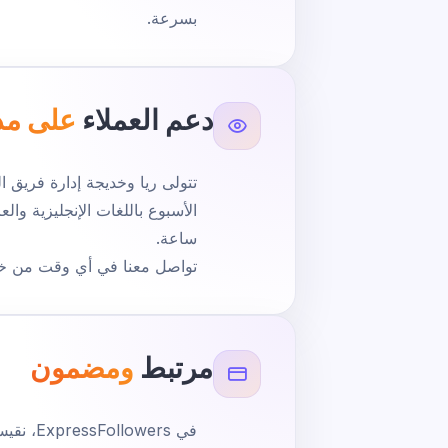
بسرعة.
دعم العملاء
على مد
تتولى ريا وخديجة إدارة فريق ا
الأسبوع باللغات الإنجليزية وا
ساعة.
تواصل معنا في أي وقت من خ
مرتبط
ومضمون
في ExpressFollowers، نقيس النجاح بمقياس واحد: ما إذا كان حسابك ينمو بالفعل.