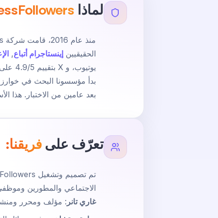
لماذا
essFollowers
الحقيقيين
إينستاجرام أتباع
,
الإع
يوتيوب، و X بتقييم 4.9/5 على موقع Trustpilot.
بعد عامين من الاختبار. هذا ال
تعرّف على
فريقنا:
الاجتماعي والمطورين وموظفي 
غاري تانر
: مؤلف ومحرر ومنش