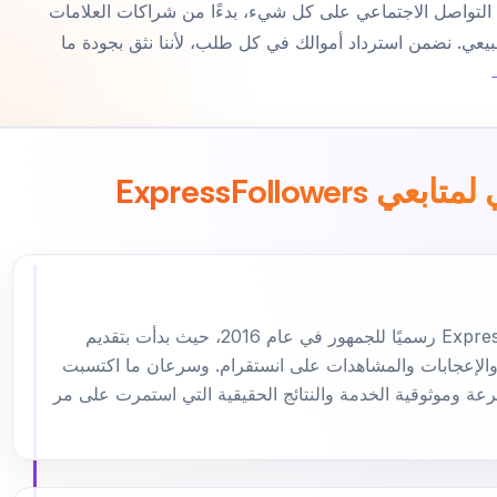
 التواصل الاجتماعي على كل شيء، بدءًا من شراكات العلامات
طبيعي. نضمن استرداد أموالك في كل طلب، لأننا نثق بجودة ما
→
ExpressFollower
انطلقت منصة ExpressFollowers رسميًا للجمهور في عام 2016، حيث بدأت بتقديم
 والإعجابات والمشاهدات على انستقرام. وسرعان ما اكتسبت
عة وموثوقية الخدمة والنتائج الحقيقية التي استمرت على مر