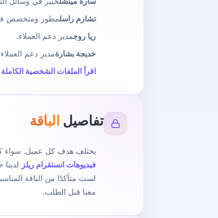
سارة ميتشل
خبير في وسائل الت
تشارم راسل
مطور ومتخصص في 
ريا روج
مدير دعم العملاء.
خديجة بشارة
مدير دعم العملاء (
اقرأ الملفات الشخصية الكاملة
تفاصيل
الباقة
يختلف هدف كل عميل. سواء كنت تحتاج إلى 100 متابع لبناء
فيديوهات انستقرام ريلز
لدينا 
لست متأكدًا من الباقة المناس
معنا قبل الطلب.