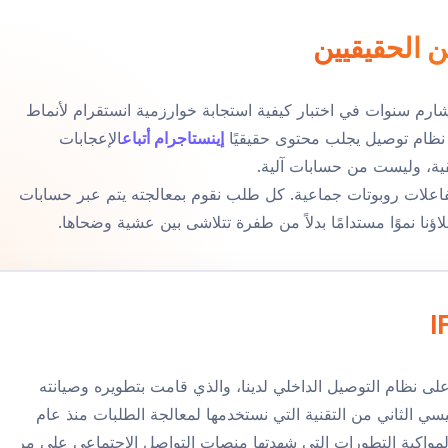
 الحقيقيين
 سنوات في اختبار كيفية استجابة خوارزمية انستقرام لأنماط
ي نظام توصيل يجلب محتوى حقيقيًا
إينستاجرام أتباع
الإعجابات
ة، وليست من حسابات آلية.
فاعلات روبوتات جماعية. كل طلب نقوم بمعالجته يتم عبر حسابات
ؤنا نموًا مستدامًا بدلاً من طفرة تتلاشى بين عشية وضحاها.
I
لقه على نظام التوصيل الداخلي لدينا، والذي قامت بتطويره وصيانته
سي الثاني من التقنية التي نستخدمها لمعالجة الطلبات منذ عام
كامل لمواكبة التطورات التي شهدتها منصات التواصل الاجتماعي على مر