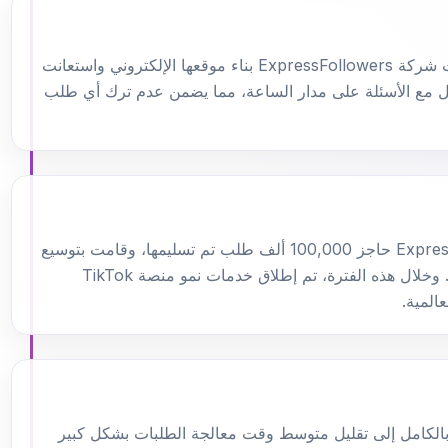
مع نمو قاعدة العملاء، أعادت شركة ExpressFollowers بناء موقعها الإلكتروني واستعانت
 مع الأسئلة على مدار الساعة، مما يضمن عدم ترك أي طلب
تجاوزت شركة ExpressFollowers حاجز 100,000 ألف طلب تم تسليمها، وقامت بتوسيع
فريقها لتلبية الطلب المتزايد. وخلال هذه الفترة، تم إطلاق خدمات نمو منصة TikTok
عالمية.
ية بالكامل إلى تقليل متوسط ​​وقت معالجة الطلبات بشكل كبير