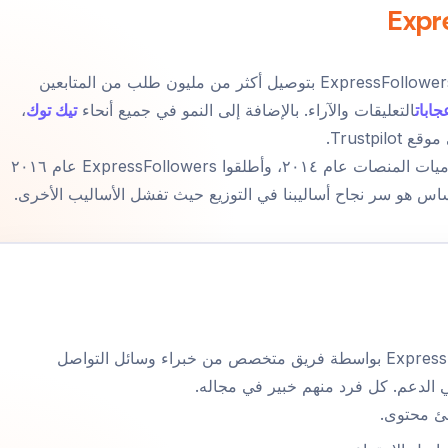
Expr
منذ عام 2016، قامت شركة ExpressFollowers بتوصيل أكثر من مليون طلب من المتابعين
جابات
التعليقات والآراء. بالإضافة إلى النمو في جميع أنحاء
تيك توك
،
بدأ مؤسسونا البحث في خوارزميات المنصات عام ٢٠١٤، وأطلقوا ExpressFollowers عام ٢٠١٦
أساس هو سر نجاح أساليبنا في التوزيع حيث تفشل الأساليب الأخرى.
تم تصميم وتشغيل ExpressFollowers بواسطة فريق متخصص من خبراء وسائل التواصل
الدعم. كل فرد منهم خبير في مجاله.
ئ محتوى.