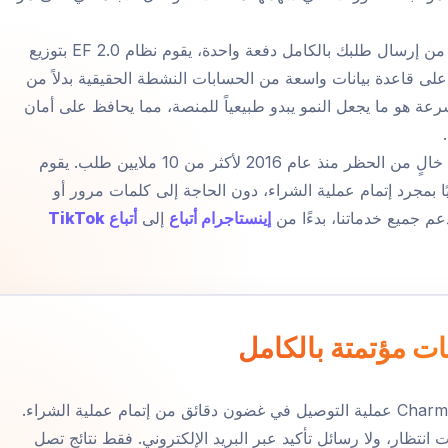
الفكرة وراء ذلك بسيطة. فبدلاً من إرسال طلبك بالكامل دفعة واحدة، يقوم نظام EF 2.0 بتوزيع
د على قاعدة بيانات واسعة من الحسابات النشطة الحقيقية بدلاً من
رعة هو ما يجعل النمو يبدو طبيعياً للمنصة، مما يحافظ على أمان
لهذا السبب حافظنا على سجل خالٍ من الحظر منذ عام 2016 لأكثر من 10 ملايين طلب. يقوم
يًا بمجرد إتمام عملية الشراء، دون الحاجة إلى كلمات مرور أو
عم جميع خدماتنا، بدءًا من
إينستاجرام أتباع
إلى
أتباع TikTok
ات مؤتمتة بالكامل
يبدأ نظام معالجة الطلبات في Charm عملية التوصيل في غضون دقائق من إتمام عملية الشراء.
 انتظار، ولا رسائل تأكيد عبر البريد الإلكتروني. فقط نتائج تصل