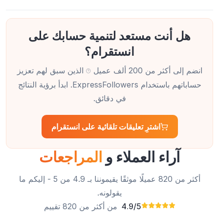
هل أنت مستعد لتنمية حسابك على
انستقرام؟
انضم إلى أكثر من 200 ألف عميل
الذين سبق لهم تعزيز
خدمة رائعة! ساعدني موقع Expressfollowers.com في
حساباتهم باستخدام ExpressFollowers. ابدأ برؤية النتائج
زيادة تفاعل العملاء مع منشوراتي على انستقرام من خلال
التعليقات التلقائية.
في دقائق.
أسونتا كولير
AC
عميل موثوق
اشترِ تعليقات تلقائية على انستقرام
آراء العملاء و
المراجعات
أدير حاليًا حسابين على انستقرام، أحدهما شخصي والآخر
أكثر من 820 عميلًا موثقًا يقيموننا بـ 4.9 من 5 - إليكم ما
خاص بشركتي. التعليقات التلقائية من ExpressFollowers
يقولونه.
تُريحني كثيرًا.
4.9/5
من أكثر من 820 تقييم
ليتا سميث