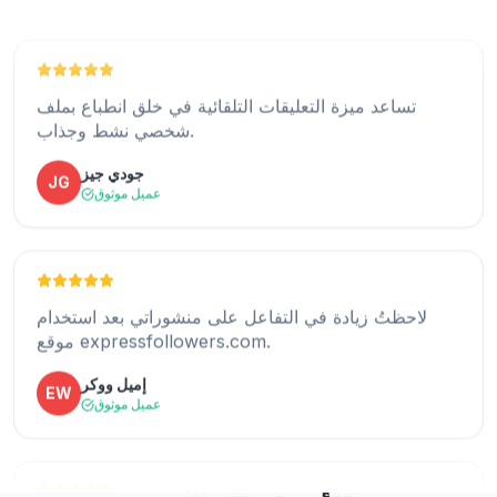
أكثر ما يعجبني هو أن التعليقات تبدو طبيعية وتتناسب مع
تساعد ميزة التعليقات التلقائية في خلق انطباع بملف
المحتوى بشكل جيد للغاية.
شخصي نشط وجذاب.
كاثلين لام
KL
جودي جيز
JG
عميل موثوق
عميل موثوق
منذ أن بدأت استخدام هذه الخدمة، لم تعد منشوراتي تبدو
لاحظتُ زيادة في التفاعل على منشوراتي بعد استخدام
فارغة، وأصبح التفاعل معها أفضل بكثير.
موقع expressfollowers.com.
نويل لوفليس
NL
إميل ووكر
EW
عميل موثوق
عميل موثوق
هذا مفيد لأي شخص يحاول تنمية حسابه على انستقرام