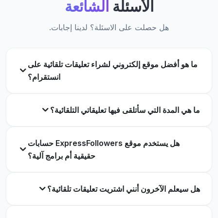
الأسئلة
الشائعة
دون قضاء الكثير من الوقت في إدارة التعليقات.
هل حصلت على الاسئلة؟ لدينا إجابات.
أندريه بورك
AB
عميل موثوق
ما هو أفضل موقع إلكتروني لشراء تعليقات تلقائية على
انستقرام؟
لا تبدو التعليقات مزعجة، وهو أمر كنت قلقاً بشأنه قبل
تجربتها.
ما هي المدة التي سأتلقى فيها تعليقاتي التلقائية؟
كاتي فالاسكيز
KV
عميل موثوق
هل يستخدم موقع ExpressFollowers حسابات
حقيقية أم برامج آلية؟
هل سيعلم الآخرون أنني اشتريت تعليقات تلقائية؟