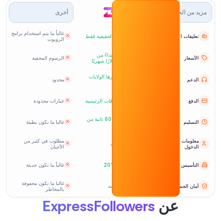
مزيد من الخيارات
أخرى
غالباً ما يتم استخدام برامج
تعليقات الروبوت
الحسابات الحقيقية فقط
الروبوت
شفاف - ابتداءً من
الأسعار
الرسوم المخفية
24/99 دولارًا شهريًا
24/7
ومقرها الولايات
الدعم
محدود
المتحدة
الدفع
جميع البطاقات الرئيسية
خيارات محدودة
في غضون 60 ثانية من
التسليم
غالبا ما تكون بطيئة
النشر
معلومات تسجيل
مطلوب في كثير من
غير مطلوب
الدخول
الأحيان
التأسيس
منذ سنة 2016
غالباً ما تكون حديثة
غالبا ما تكون محفوفة
أمان الحساب
مضمونة آمنة
بالمخاطر
عن
ExpressFollowers