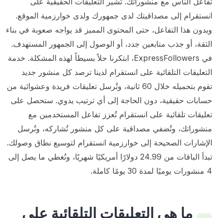
تفاعل الناس مع منشوراتك. تُشير التعليقات الحقيقية على
انستقرام إلى مصداقيتك لدى جمهورك ولدى خوارزمية الموقع.
وبدون هذا التفاعل، حتى المحتوى المميز قد يواجه صعوبة في بناء
الثقة، أو جذب متابعين جدد، أو الوصول إلى الجمهور المستهدف.
في ExpressFollowers، ابتكرنا حلاً بسيطاً لهذه المشكلة. خدمة
التعليقات التلقائية على انستقرام لدينا ترصد كل منشور جديد
تقوم بتحميله خلال 60 ثانية، وتُرسل تعليقات فريدة وعشوائية من
حسابات حقيقية، دون الحاجة إلى أي ترتيب يدوي. ستحصل على
تعليقات تلقائية على انستقرام تُعزز تفاعل المستخدمين مع
منشوراتك، وتُضفي مصداقية على كل منشور تُشاركه، وتُرسل
الإشارات الصحيحة إلى خوارزمية انستقرام لتوسيع نطاق وصولك.
تبدأ الباقات من 24.99 دولارًا أمريكيًا شهريًا، وتُغطي ما يصل إلى
4 منشورات يوميًا لمدة 30 يومًا كاملة.
ما هي التعليقات التلقائية على