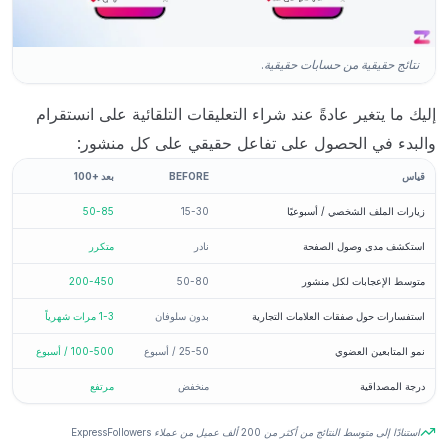
نتائج حقيقية من حسابات حقيقية.
إليك ما يتغير عادةً عند شراء التعليقات التلقائية على انستقرام
والبدء في الحصول على تفاعل حقيقي على كل منشور:
قياس
BEFORE
بعد +100
زيارات الملف الشخصي / أسبوعيًا
15-30
50-85
استكشف مدى وصول الصفحة
نادر
متكرر
متوسط ​​الإعجابات لكل منشور
50-80
200-450
استفسارات حول صفقات العلامات التجارية
بدون سلوفان
1-3 مرات شهرياً
نمو المتابعين العضوي
25-50 / أسبوع
100-500 / أسبوع
درجة المصداقية
منخفض
مرتفع
استنادًا إلى متوسط ​​النتائج من أكثر من 200 ألف عميل من عملاء ExpressFollowers