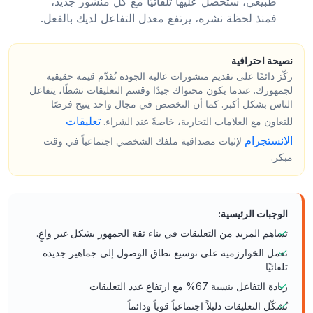
طبيعي، ستحصل عليها تلقائيًا مع كل منشور جديد،
فمنذ لحظة نشره، يرتفع معدل التفاعل لديك بالفعل.
نصيحة احترافية
ركّز دائمًا على تقديم منشورات عالية الجودة تُقدّم قيمة حقيقية
لجمهورك. عندما يكون محتواك جيدًا وقسم التعليقات نشطًا، يتفاعل
الناس بشكل أكبر. كما أن التخصص في مجال واحد يتيح فرصًا
تعليقات
للتعاون مع العلامات التجارية، خاصةً عند الشراء.
الانستجرام
لإثبات مصداقية ملفك الشخصي اجتماعياً في وقت
مبكر.
الوجبات الرئيسية:
تساهم المزيد من التعليقات في بناء ثقة الجمهور بشكل غير واعٍ.
تعمل الخوارزمية على توسيع نطاق الوصول إلى جماهير جديدة
تلقائيًا
زيادة التفاعل بنسبة 67% مع ارتفاع عدد التعليقات
تُشكّل التعليقات دليلاً اجتماعياً قوياً ودائماً