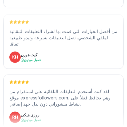
ليندسي هيرنانديز
LH
عميل موثوق
من أفضل الخيارات التي قمت بها لشراء التعليقات التلقائية
لملفي الشخصي. تصل التعليقات بسرعة وتبدو طبيعية
تمامًا.
كان الإعداد بسيطًا، والآن تتلقى منشوراتي تعليقات
باستمرار طوال اليوم.
كيث هورن
KH
عميل موثوق
جوديث مول
JM
عميل موثوق
لقد كنت أستخدم التعليقات التلقائية على انستقرام من
موقع expressfollowers.com، وهي تحافظ فعلاً على
إنه خيار جيد إذا كنت ترغب في الحفاظ على مظهر حسابك
نشاط منشوراتي دون بذل جهد إضافي.
على انستقرام نشطًا طوال الوقت.
روزي هيكي
RH
سانتوس رايت
SW
عميل موثوق
عميل موثوق