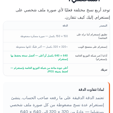
توجد أربع نسخ مختلفة فعليًا لأي صورة ملف شخصي على
إنستغرام. إليك كيف تتقارن.
المصدر
الدقة
تطبيق إنستغرام (ما تراه على
150 × 150 بكسل — صورة مصغّرة مضغوطة
الشاشة)
إنستغرام على متصفح الويب
~320 × 320 بكسل — أكبر قليلًا، لكنها مضغوطة
أداتنا (عبر شبكة التوزيع الخاصة
640 × 640 بكسل أو أعلى — أفضل نسخة يحتفظ بها
بإنستغرام)
إنستغرام
أعلى جودة متاحة من شبكة التوزيع الخاصة بإنستغرام —
تنزيلك
تُحفظ بصيغة JPEG
لماذا تتفاوت الدقة
تعتمد الدقة الدقيقة على ما رفعه صاحب الحساب. ينشئ
إنستغرام عدة نسخ مضغوطة من كل صورة ملف شخصي
يستقبلها — عادةً من 320 × 320 إلى 640 × 640