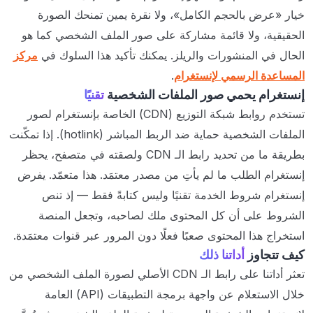
خيار «عرض بالحجم الكامل»، ولا نقرة يمين تمنحك الصورة
الحقيقية، ولا قائمة مشاركة على صور الملف الشخصي كما هو
الحال في المنشورات والريلز. يمكنك تأكيد هذا السلوك في
مركز
المساعدة الرسمي لإنستغرام
.
إنستغرام يحمي صور الملفات الشخصية
تقنيًا
تستخدم روابط شبكة التوزيع (CDN) الخاصة بإنستغرام لصور
الملفات الشخصية حماية ضد الربط المباشر (hotlink). إذا تمكّنت
بطريقة ما من تحديد رابط الـ CDN ولصقته في متصفح، يحظر
إنستغرام الطلب ما لم يأتِ من مصدر معتمَد. هذا متعمّد. يفرض
إنستغرام شروط الخدمة تقنيًا وليس كتابةً فقط — إذ تنص
الشروط على أن كل المحتوى ملك لصاحبه، وتجعل المنصة
استخراج هذا المحتوى صعبًا فعلًا دون المرور عبر قنوات معتمَدة.
كيف تتجاوز
أداتنا ذلك
تعثر أداتنا على رابط الـ CDN الأصلي لصورة الملف الشخصي من
خلال الاستعلام عن واجهة برمجة التطبيقات (API) العامة