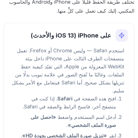
تختلف طريقة الحفظ قليلًا على iPhone وAndroid والحاسوب
المكتبي. إليك كيف تعمل على كلٍّ منها.
على iPhone (iOS 13 والأحدث)
استخدم Safari — وليس Chrome أو Firefox. تعمل
متصفحات الطرف الثالث على iPhone داخل بيئة
WebKit المعزولة من Apple، التي تقيّد كيفية حفظ
الملفات. وغالبًا ما تُفتح الصور في علامة تبويب بدلًا من
تنزيلها بشكل صحيح. أما Safari فيتعامل مع الأمر بشكل
سليم.
افتح هذه الصفحة في
Safari
. إذا كنت في
متصفح آخر، فانسخ الرابط والصقه في Safari.
أدخل اسم المستخدم واضغط
«احصل على
صورة الملف الشخصي»
.
انقر
«تنزيل صورة الملف الشخصي بجودة HD»
.