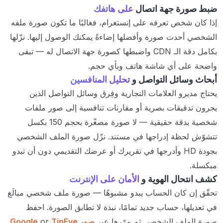
ضبط صورة جهة اتصال
على هاتفك
إذا كان شخص تعرفه على إنستغرام، فغالبًا ما تكون صورة ملفه
الشخصي أحدث صورة وأفضلها إضاءةً يمكنك الوصول إليها. نزّلها
بكامل دقة الـ CDN واضبطها كصورة جهة الاتصال له — تبقى
واضحة على أي شاشة هاتف وبأي حجم.
أبحاث وسائل التواصل و
تحليل المنافسين
يحتاج مديرو العلامات التجارية وفِرق وسائل التواصل الذين
يجرون تدقيقات بصرية أو مقارنات تنافسية إلى صور ملفات
شخصية بدقة حقيقية — لا صورة مصغّرة بحجم 150 بكسل
تتشوّش لحظة إدراجها في مستند. نزّل صورة الملف الشخصي
بجودة HD وأدرجها في تقريرك أو عرضك التقديمي دون أن تبدو
مبكسلة.
كشف انتحال الهوية و
الأمان على الإنترنت
تحقّق إن كان الحساب يبدو مشبوهًا — صورة ملف شخصي مبالَغ
في تعديلها، حساب جديد تمامًا، نبذة لا تطابق الصورة. احفظ
صورة الملف الشخصي ثم مرّرها عبر
صور Google
TinEye
or