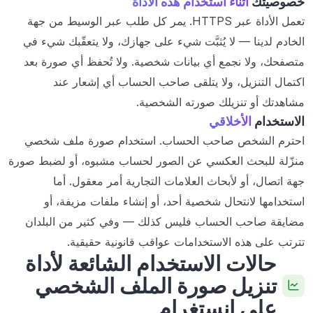
خصوصيتك
أثناء استخدام هذه الأداة
تعمل الأداة عبر HTTPS. يمر كل طلب عبر الوسيط من جهة
الخادم لدينا — لا يُثبَّت شيء على جهازك، ولا يتعقّبك شيء في
متصفحك، ولا نجمع أي بيانات شخصية. ولا تُحفظ أي صورة بعد
اكتمال التنزيل، ولا يتلقى صاحب الحساب أي إشعار عند
مشاهدتك أو تنزيلك صورته الشخصية.
الاستخدام
الأخلاقي
احترم الشخص صاحب الحساب. استخدام صورة ملف شخصي
منزّلة للبحث العكسي عن الصور لحساب مشبوه، أو لضبط صورة
جهة اتصال، أو لأبحاث العلامات التجارية أمر معقول. أما
استخدامها لانتحال شخصية أحد، أو إنشاء ملفات مزيفة، أو
مضايقة صاحب الحساب فليس كذلك — وفي كثير من البلدان
تترتب على هذه الاستخدامات عواقب قانونية حقيقية.
حالات الاستخدام الشائعة لأداة
تنزيل صورة الملف الشخصي
على إنستغرام