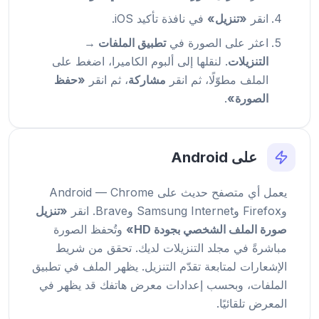
انقر
«تنزيل»
في نافذة تأكيد iOS.
اعثر على الصورة في
تطبيق الملفات →
التنزيلات
. لنقلها إلى ألبوم الكاميرا، اضغط على
الملف مطوّلًا، ثم انقر
مشاركة
، ثم انقر
«حفظ
الصورة»
.
على Android
يعمل أي متصفح حديث على Android — Chrome
وFirefox وSamsung Internet وBrave. انقر
«تنزيل
صورة الملف الشخصي بجودة HD»
وتُحفظ الصورة
مباشرةً في مجلد التنزيلات لديك. تحقق من شريط
الإشعارات لمتابعة تقدّم التنزيل. يظهر الملف في تطبيق
الملفات، وبحسب إعدادات معرض هاتفك قد يظهر في
المعرض تلقائيًا.