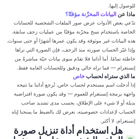
للوصول إليها.
ماذا عن
البيانات المخزّنة مؤقتًا؟
تدّعي بعض الأدوات عرض صور الملفات الشخصية للحسابات
الخاصة باستخدام نسخ مخزّنة مؤقتًا من عمليات زحف سابقة.
هذه البيانات غير موثوقة وقد يكون عمرها أشهرًا أو حتى سنوات.
وإذا غيّر الحساب صورته منذ الزحف، فإن الصورة التي تراها
خاطئة تمامًا. أما أداتنا فلا تقدّم سوى بيانات حيّة مباشرةً من
إنستغرام — فما تراه حالي ودقيق وللحسابات العامة فقط.
ما الذي ستراه لحساب
خاص
إذا أدخلت اسم مستخدم لحساب خاص، تُرجع أداتنا ما تتيحه
واجهة برمجة إنستغرام للعموم — وقد يكون صورة افتراضية
بديلة أو لا شيء على الإطلاق، بحسب مدى تشديد صاحب
الحساب لإعدادات خصوصيته. نعرض لك بالضبط ما يمنحنا إياه
إنستغرام، لا أكثر.
هل استخدام أداة تنزيل صورة