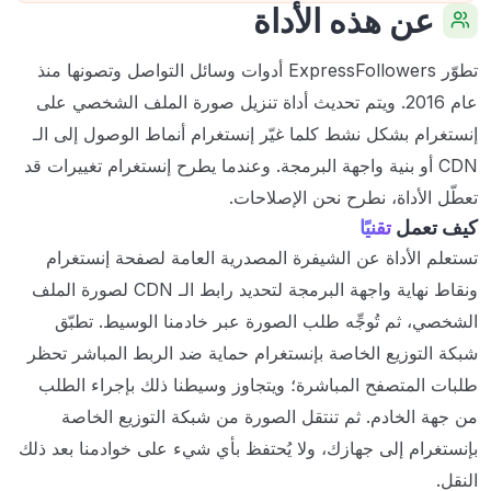
عن هذه الأداة
تطوّر ExpressFollowers أدوات وسائل التواصل وتصونها منذ
عام 2016. ويتم تحديث أداة تنزيل صورة الملف الشخصي على
إنستغرام بشكل نشط كلما غيّر إنستغرام أنماط الوصول إلى الـ
CDN أو بنية واجهة البرمجة. وعندما يطرح إنستغرام تغييرات قد
تعطّل الأداة، نطرح نحن الإصلاحات.
كيف تعمل
تقنيًا
تستعلم الأداة عن الشيفرة المصدرية العامة لصفحة إنستغرام
ونقاط نهاية واجهة البرمجة لتحديد رابط الـ CDN لصورة الملف
الشخصي، ثم تُوجِّه طلب الصورة عبر خادمنا الوسيط. تطبّق
شبكة التوزيع الخاصة بإنستغرام حماية ضد الربط المباشر تحظر
طلبات المتصفح المباشرة؛ ويتجاوز وسيطنا ذلك بإجراء الطلب
من جهة الخادم. ثم تنتقل الصورة من شبكة التوزيع الخاصة
بإنستغرام إلى جهازك، ولا يُحتفظ بأي شيء على خوادمنا بعد ذلك
النقل.