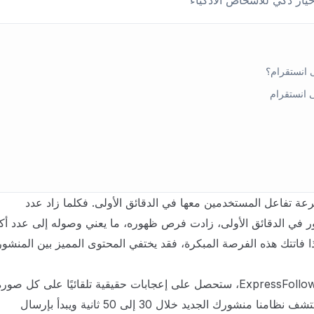
يار ذكي للأشخاص الأذكياء
ى انستقرام؟
ى انستقرام
رعة تفاعل المستخدمين معها في الدقائق الأولى. فكلما زاد عدد
ور في الدقائق الأولى، زادت فرص ظهوره، ما يعني وصوله إلى عدد أك
ذا فاتتك هذه الفرصة المبكرة، فقد يختفي المحتوى المميز بين المنشو
عند شرائك إعجابات انستقرام تلقائية من ExpressFollowers، ستحصل على إعجابات حقيقية تلقائيًا على كل ص
فيديو تنشره، دون أي طلب يدوي أو انتظار. يكتشف نظامنا منشورك الجديد خلال 30 إلى 50 ثانية ويبدأ بإرسال