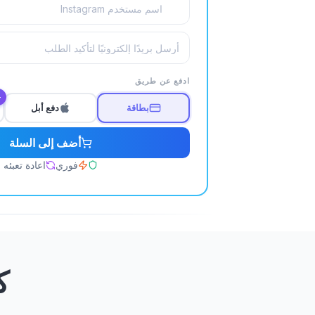
ادفع عن طريق
0٪
بطاقة
دفع أبل
أضف إلى السلة
فوري
اعادة تعبئه
ك