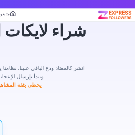
متابعو
شراء لايكات ا
ويبدأ بإرسال الإعجابا
يحظى بثقة المشاهير و