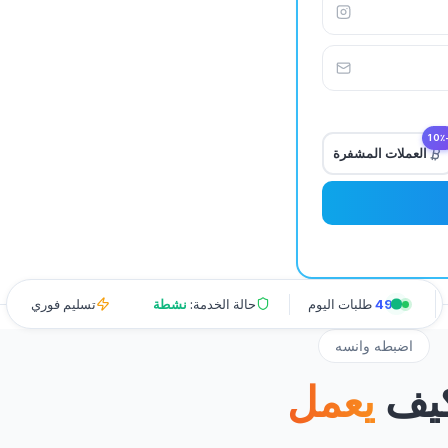
-1
العملات المشفرة
498
طلبات اليوم
حالة الخدمة:
نشطة
تسليم فوري
اضبطه وانسه
يف
يعمل