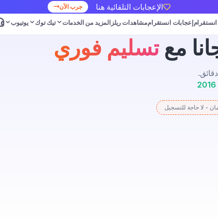
الإعجابات التلقائية هنا
جرب الآن
 انستقرام
إعجابات انستقرام
مشاهدات ريلز
المزيد من الخدمات
تيك توك
يوتيوب
انا مع
تسليم فوري
قائق.
مان - لا حاجة للتسجيل