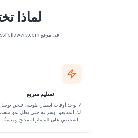
لماذا تخت
في موقع ExpressFollowers.com، نركز على الجودة والسلامة والنتائج. إليكم ما يميزنا عن غيرنا:
تسليم سريع
لا توجد أوقات انتظار طويلة، فنحن نوصل
لك المتابعين بسرعة حتى يظل نمو ملفك
الشخصي على المسار الصحيح ومتسقًا.