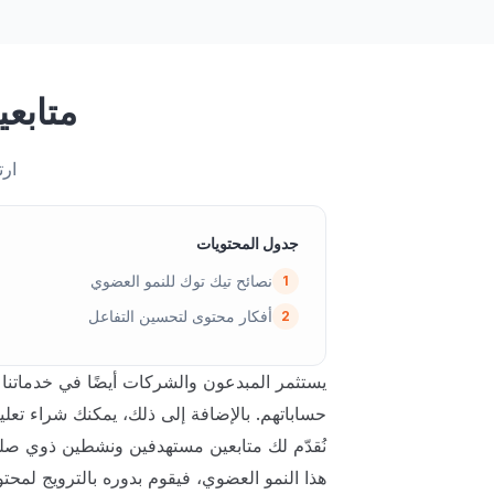
متابعي
ارت
جدول المحتويات
نصائح تيك توك للنمو العضوي
1
أفكار محتوى لتحسين التفاعل
2
يستثمر المبدعون والشركات أيضًا في خدماتنا ا
حساباتهم. بالإضافة إلى ذلك، يمكنك شراء تعليقات تيك توك من pressFollowers
نُقدّم لك متابعين مستهدفين ونشطين ذوي صل
هذا النمو العضوي، فيقوم بدوره بالترويج لمحت