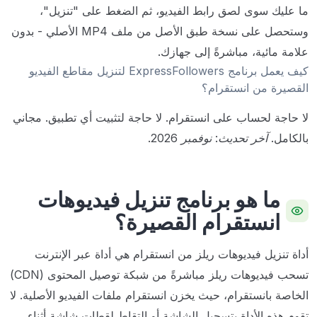
ما عليك سوى لصق رابط الفيديو، ثم الضغط على "تنزيل"،
وستحصل على نسخة طبق الأصل من ملف MP4 الأصلي - بدون
علامة مائية، مباشرةً إلى جهازك.
كيف يعمل برنامج ExpressFollowers لتنزيل مقاطع الفيديو
القصيرة من انستقرام؟
لا حاجة لحساب على انستقرام. لا حاجة لتثبيت أي تطبيق. مجاني
بالكامل.
آخر تحديث: نوفمبر 2026.
ما هو برنامج تنزيل فيديوهات
انستقرام القصيرة؟
أداة تنزيل فيديوهات ريلز من انستقرام هي أداة عبر الإنترنت
تسحب فيديوهات ريلز مباشرةً من شبكة توصيل المحتوى (CDN)
الخاصة بانستقرام، حيث يخزن انستقرام ملفات الفيديو الأصلية. لا
تقوم هذه الأداة بتسجيل الشاشة أو التقاط لقطات شاشة أثناء