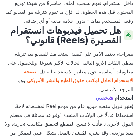
داخل انستقرام. نقوم بسحب الملف مباشرةً من شبكة توزيع
المحتوى قبل هذه الخطوة، لذا فإن ما تقوم بتنزيله هو الفيديو كما
رفعه المستخدم تمامًا - بدون علامة مائية أو أي إضافة.
هل تحميل فيديوهات انستقرام
القصيرة (Reels) قانوني؟
بصراحة، يعتمد الأمر على كيفية استخدامك للفيديو بعد تنزيله.
تغطي الفئات الأربع التالية الحالات الأكثر شيوعًا. وللحصول على
معلومات أساسية حول معايير الاستخدام العادل،
صفحة
الاستخدام العادل لمكتب حقوق الطبع والنشر الأمريكي
وهو
المرجع الأساسي.
استخدام
شخصي
يُعتبر تنزيل مقطع فيديو عام من موقع Reel لمشاهدته لاحقًا
استخدامًا عادلًا في الولايات المتحدة (وقواعد مماثلة في معظم
الدول الأخرى). فأنت لا تنسخ المقطع لتحقيق مكاسب تجارية، ولا
تعيد توزيعه، وقد نشره المُنشئ بالفعل بشكل علني لتتمكن من