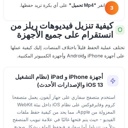
انقر
"Mp4 تحميل"
على أي بكرة تريد حفظها.
3
كيفية تنزيل فيديوهات ريلز من
انستقرام على جميع الأجهزة
تختلف عملية الحفظ قليلاً باختلاف المنصات. إليك كيفية عملها
على أجهزة iPhone وAndroid وأجهزة الكمبيوتر المكتبية.
أجهزة iPhone و iPad (نظام التشغيل
iOS 13 والإصدارات الأحدث)
استخدم متصفح سفاري على جهاز آيفون. يعمل متصفحا
كروم وفايرفوكس على نظام iOS داخل بيئة WebKit
المعزولة من Apple، مما يحد من كيفية حفظ ملفات
الفيديو - حيث يتم فتحها غالبًا في علامة تبويب المتصفح
بدلاً من تنزيلها. أما سفاري فيحفظ الملف بشكل صحيح.