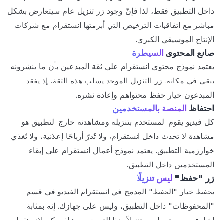
داخل التطبيق فقط، لذا فإنّ وجود زر تنزيل عام سيتعارض بشكل
مباشر مع اتفاقيات الترخيص التي أبرمتها انستقرام مع شركات
الإنتاج الموسيقي الكبرى.
صانع المحتوى
السيطرة
يعتمد نموذج محتوى انستقرام على ثقة المبدعين بأن ما ينشرونه
يبقى في مكانه. زر التنزيل الموحد يسلب هذه الثقة، إذ يفقد
المبدعون خيار حفظ محتواهم وإعادة نشره.
احتفاظ
المنصة بالمستخدمين
كل فيديو يقوم المستخدم بتنزيله ومشاهدته خارج التطبيق هو
مشاهدة لا تحدث داخل انستقرام، ولا تُدرّ أرباحًا إعلانية، ولا تُغذي
خوارزمية التطبيق. يعتمد نموذج أعمال انستقرام على إبقاء
المستخدمين داخل التطبيق.
زر "حفظ"
ليس تنزيلًا
يحفظ خيار "الحفظ" المدمج في انستقرام الفيديو في قسم
"المحفوظات" داخل التطبيق، وليس على جهازك. إنه بمثابة
إشارة مرجعية، وليس تنزيلاً. هذا التمييز مهم: إذ يمكن لانستقرام