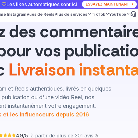
Les likes automatiques sont ici
ESSAYEZ MAINTENANT
ime Instagram
Vues de Reels
Plus de services
TikTok
YouTube
z des commentair
pour vos publicatio
ec
Livraison instant
 et Reels authentiques, livrés en quelques
e publication ou d'une vidéo Reel, nos
nt instantanément votre engagement.
és et les influenceurs depuis 2016
4.9/5
à partir de plus de 301 avis