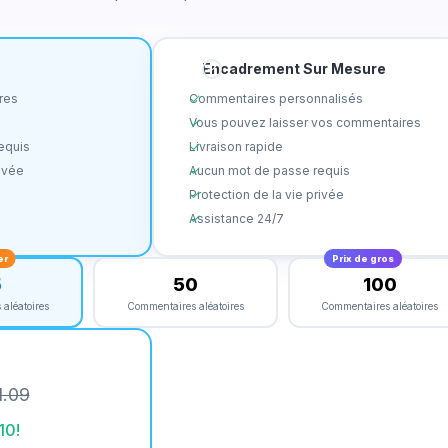
Encadrement Sur Mesure
res
Commentaires personnalisés
Vous pouvez laisser vos commentaires
equis
Livraison rapide
rivée
Aucun mot de passe requis
Protection de la vie privée
Assistance 24/7
er
Prix ​​de gros
5
50
100
aléatoires
Commentaires aléatoires
Commentaires aléatoires
1.09
10
!