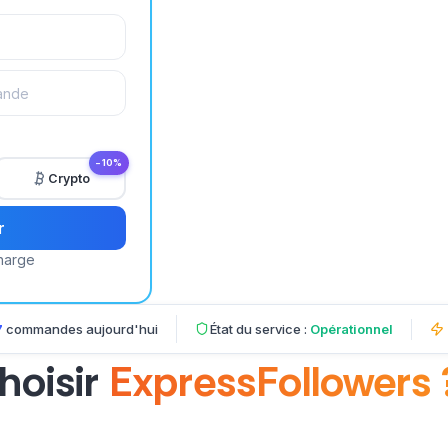
−10%
Crypto
r
harge
7
commandes aujourd'hui
État du service :
Opérationnel
hoisir
ExpressFollowers 