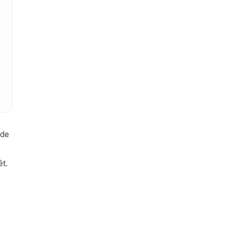
 de
êt.