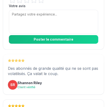
AA
Client vérifié
Votre avis
De 200 à 1 200 abonnés en quelques jours. Un
tournant décisif !
Enfin un site qui tient ses promesses ! Excellent
Michael Herring
MH
rapport qualité-prix !
Client vérifié
Poster le commentaire
Adam Gibbs
AG
Client vérifié
Des abonnés de grande qualité qui ne se sont pas
volatilisés. Ça valait le coup.
Le service client a répondu rapidement à toutes
Shannon Riley
SR
mes questions.
Client vérifié
Marc Nolan
MN
Client vérifié