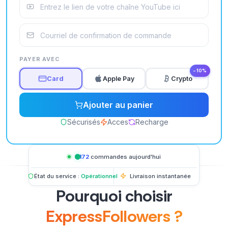
PAYER AVEC
−10%
Card
Apple Pay
Crypto
Ajouter au panier
Sécurisés
Acces
Recharge
1,172
commandes aujourd'hui
État du service :
Opérationnel
Livraison instantanée
Pourquoi choisir
ExpressFollowers ?