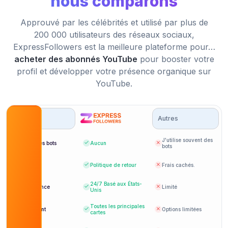
nous comparons
Le service client a répondu rapidement à toutes
Cela a permis à mes vidéos d'être remarquées
mes questions.
Approuvé par les célébrités et utilisé par plus de
plus rapidement qu'auparavant.
200 000 utilisateurs des réseaux sociaux,
Tommy Williams
TW
ExpressFollowers est la meilleure plateforme pour…
Kristin Johnson
Client vérifié
KJ
Client vérifié
acheter des abonnés YouTube
pour booster votre
profil et développer votre présence organique sur
YouTube.
Je suis absolument ravie des résultats ! Ma
J'ai augmenté le nombre de mes abonnés sans
chaîne YouTube a grandi plus vite que je ne
Options
Autres
aucune baisse. Je suis très impressionné !
l'imaginais.
J'utilise souvent des
Brandon Banks
Abonnés bots
Aucun
BB
bots
Kayla Johnson
KJ
Client vérifié
Client vérifié
Prix
Politique de retour
Frais cachés.
24/7
Basé aux États-
Assistance
Limité
Unis
Toutes les principales
Un excellent coup de pouce pour la confiance et
Paiement
Options limitées
Le service client a répondu rapidement à toutes
cartes
la visibilité de ma chaîne.
mes questions.