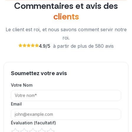
Nathan Evans
Commentaires et avis des
NE
Client vérifié
clients
Le client est roi, et nous savons comment servir notre
roi.
De vrais abonnés et une livraison rapide. Je
4.9/5
à partir de plus de 580 avis
recommande vivement ce service.
Robin Kim
RK
Client vérifié
Soumettez votre avis
Votre Nom
Les résultats ont été exactement conformes à la
publicité. J'en suis très content.
Email
J'ai augmenté le nombre de mes abonnés sans
Julie Hicks
JH
aucune baisse. Je suis très impressionné !
Client vérifié
Évaluation (facultatif)
Alexandria Anderson MD