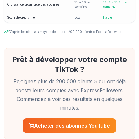
25 à 50 par
1000 à 2500 par
Croissance organique des abonnés
semaine
semaine
Score de crédibilité
Low
Haute
D'après les résultats moyens de plus de 200 000 clients d'ExpressFollowers
Prêt à développer votre compte
TikTok ?
Rejoignez plus de 200 000 clients
qui ont déjà
boosté leurs comptes avec ExpressFollowers.
Commencez à voir des résultats en quelques
minutes.
Après avoir acheté des abonnements ici, j'ai aussi
vu de vrais commentaires et des mentions «
Acheter des abonnés YouTube
J'aime ».