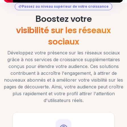
Passez au niveau supérieur de votre croissance
Boostez votre
Je suis absolument ravie des résultats ! Ma
Client fidèle. Ils livrent toujours sans problème.
visibilité sur les réseaux
chaîne YouTube a grandi plus vite que je ne
l'imaginais.
Thomas Anthony
sociaux
TA
Client vérifié
Kenneth Beck
KB
Développez votre présence sur les réseaux sociaux
Client vérifié
grâce à nos services de croissance supplémentaires
conçus pour étendre votre audience. Ces solutions
contribuent à accroître l'engagement, à attirer de
Processus fluide et accueil chaleureux. Je
nouveaux abonnés et à améliorer votre visibilité sur les
reviendrai sans hésiter.
Processus fluide et accueil chaleureux. Je
pages de découverte. Ainsi, votre audience peut croître
reviendrai sans hésiter.
Todd Rodriguez
plus rapidement et votre profil attirer l'attention
TR
Client vérifié
d'utilisateurs réels.
Raymond Hernandez
RH
Client vérifié