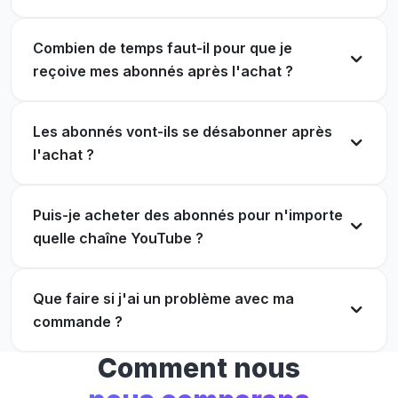
Combien de temps faut-il pour que je
Enfin un site qui tient ses promesses ! Excellent
reçoive mes abonnés après l'achat ?
rapport qualité-prix !
Le service client a répondu rapidement à toutes
mes questions.
Brandon Carpenter
BC
Les abonnés vont-ils se désabonner après
Client vérifié
Austin Wiggins
l'achat ?
AW
Client vérifié
Puis-je acheter des abonnés pour n'importe
Après avoir acheté des abonnements ici, j'ai aussi
quelle chaîne YouTube ?
vu de vrais commentaires et des mentions «
Client fidèle. Ils livrent toujours sans problème.
J'aime ».
Que faire si j'ai un problème avec ma
John Alvarez
JA
Michael Arroyo
Client vérifié
MA
commande ?
Client vérifié
Comment nous