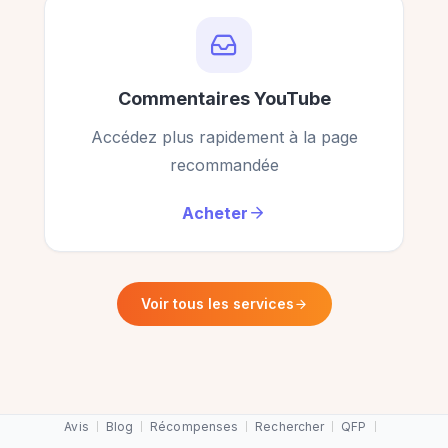
Commentaires YouTube
Service parfait pour les petits créateurs comme
moi. Merci !
Accédez plus rapidement à la page
recommandée
Ronald Brown
RB
Client vérifié
Acheter
Service parfait pour les petits créateurs comme
Voir tous les services
moi. Merci !
Stephen Chandler
SC
Client vérifié
Avis
Blog
Récompenses
Rechercher
QFP