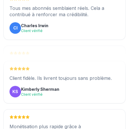
Tous mes abonnés semblaient réels. Cela a
contribué à renforcer ma crédibilité.
Tous mes abonnés semblaient réels. Cela a
Charles Irwin
CI
contribué à renforcer ma crédibilité.
Client vérifié
Antonio Shaw
AS
Client vérifié
Après avoir acheté des abonnements ici, j'ai aussi
vu de vrais commentaires et des mentions «
J'aime ».
Client fidèle. Ils livrent toujours sans problème.
Hector Sutton
HS
Kimberly Sherman
KS
Client vérifié
Client vérifié
Tous mes abonnés semblaient réels. Cela a
Monétisation plus rapide grâce à
contribué à renforcer ma crédibilité.
ExpressFollowers !