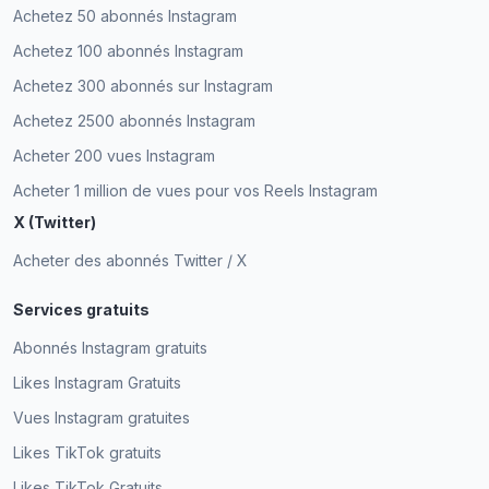
Client vérifié
Rhea Payun
Achetez 50 abonnés Instagram
RP
Client vérifié
Achetez 100 abonnés Instagram
Achetez 300 abonnés sur Instagram
Achetez 2500 abonnés Instagram
Tous les abonnés que j'ai sont de vrais utilisateurs
Acheter 200 vues Instagram
Instagram. Excellent travail.
Acheter 1 million de vues pour vos Reels Instagram
Sarah J.
X (Twitter)
SJ
Client vérifié
Acheter des abonnés Twitter / X
Services gratuits
Abonnés Instagram gratuits
Acheter des abonnés Instagram n'est plus un
mythe. ExpressFollowers, c'est génial !
Likes Instagram Gratuits
Vues Instagram gratuites
Kenneth Sura
KS
Client vérifié
Likes TikTok gratuits
Likes TikTok Gratuits