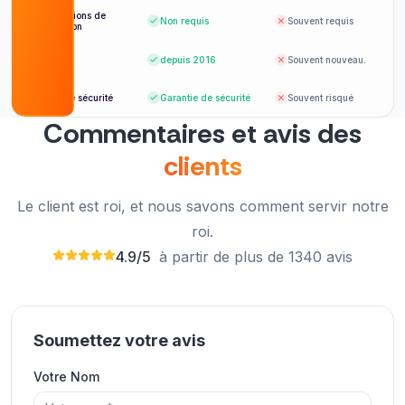
Informations de
Non requis
Souvent requis
connexion
Établi
depuis 2016
Souvent nouveau.
Compte sécurité
Garantie de sécurité
Souvent risqué
Commentaires et avis des
clients
Le client est roi, et nous savons comment servir notre
roi.
4.9/5
à partir de plus de 1340 avis
Soumettez votre avis
5 étoiles pour la qualité des abonnés et 5 étoiles
Votre Nom
pour la rapidité. ExpressFollowers.com est le
meilleur.