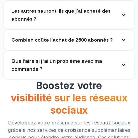
Les autres sauront-ils que j'ai acheté des
abonnés ?
Waoo ! Mon compte a l'air excellent maintenant
Je ne cherchais pas à acheter uniquement des
après avoir eu un nombre massif d'abonnés.
abonnés Instagram, mais je voulais aussi obtenir
des abonnés actifs. Finalement, ma recherche
Combien coûte l'achat de 2500 abonnés ?
James Holzer
JH
s'est terminée ici.
Client vérifié
Dorothy
D
Que faire si j'ai un problème avec ma
Client vérifié
commande ?
J'ai beaucoup d'abonnés IG supplémentaires sur
Boostez votre
mon compte. Hautement recommandé.
visibilité sur les réseaux
L'un des meilleurs sites que j'ai jamais trouvé pour
Brun
B
attirer des abonnés sur ma page Instagram.
Client vérifié
sociaux
Loyla Young
LY
Client vérifié
Développez votre présence sur les réseaux sociaux
grâce à nos services de croissance supplémentaires
conçus pour étendre votre audience. Ces solutions