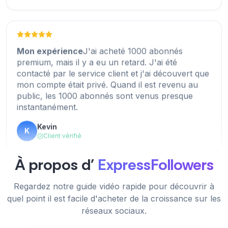
Client vérifié
Mon expérience
J'ai acheté 1000 abonnés
premium, mais il y a eu un retard. J'ai été
ExpressFollowers.com est le meilleur.
contacté par le service client et j'ai découvert que
Récemment, j'ai acheté 5000 abonnés et obtenu
mon compte était privé. Quand il est revenu au
en moins de 30 minutes. Hautement recommandé.
public, les 1000 abonnés sont venus presque
instantanément.
Lori Torrey
LT
Client vérifié
Kevin
K
Client vérifié
À propos d'
ExpressFollowers
Site 100% fiable pour acheter des abonnés
instantanément. J'aime particulièrement la vitesse
Fantastique, excellent travail.
Regardez notre guide vidéo rapide pour découvrir à
de livraison et la qualité des followers.
quel point il est facile d'acheter de la croissance sur les
Lance Guyer
LG
Maria
réseaux sociaux.
M
Client vérifié
Client vérifié