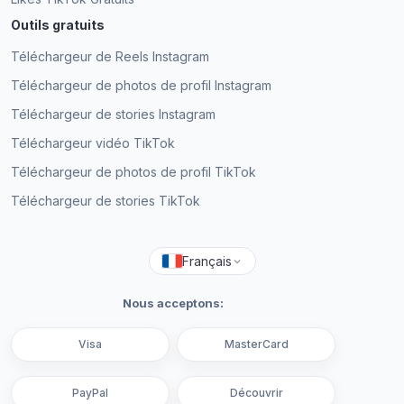
Outils gratuits
Téléchargeur de Reels Instagram
J'ai acheté des abonnés Instagram bon marché
auprès d'expresfollowers et j'ai eu de vrais
Téléchargeur de photos de profil Instagram
abonnés actifs du jour au lendemain.
Téléchargeur de stories Instagram
Maya Jade
Téléchargeur vidéo TikTok
MJ
Client vérifié
Téléchargeur de photos de profil TikTok
Téléchargeur de stories TikTok
Français
Nous acceptons:
Visa
MasterCard
PayPal
Découvrir