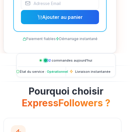
Ajouter au panier
Paiement fiables
Démarrage instantané
402
commandes aujourd'hui
État du service :
Opérationnel
Livraison instantanée
3,581,149,772
Nous avons livré
Nombre d'abonnés jusqu'à présent !
Pourquoi choisir
ExpressFollowers ?