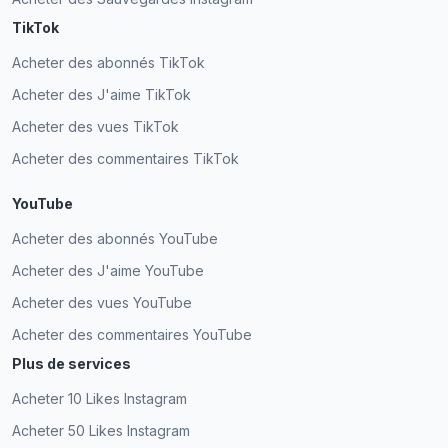
D. Jaynes
DJ
TikTok
Client vérifié
Joella Bowman
JM
Client vérifié
Acheter des abonnés TikTok
Acheter des J'aime TikTok
Acheter des vues TikTok
Acheter des abonnés est beaucoup plus facile
Acheter des commentaires TikTok
Expressfollowers est le meilleur moyen d'obtenir
maintenant avec ExpressFollowers.com.
de nouveaux abonnés. 5 étoiles.
Impressionné par le système de paiement facile.
YouTube
Shari B.
Ebony Roy
SB
ER
Acheter des abonnés YouTube
Client vérifié
Client vérifié
Acheter des J'aime YouTube
Acheter des vues YouTube
Acheter des commentaires YouTube
Expressfollowers est le meilleur moyen d'obtenir
J'ai gagné des adeptes du jour au lendemain et
Plus de services
des abonnés actifs pour le public cible. Chapeau
n'ai trouvé aucun faux compte ; tous étaient de
bas pour m'avoir donné plus de followers que je
vrais adeptes actifs.
Acheter 10 Likes Instagram
n'en avais commandé.
Acheter 50 Likes Instagram
Mark Jayson
MJ