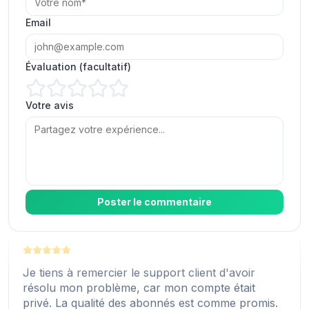
Email
Sharon Locklear
SL
Client vérifié
Évaluation (facultatif)
Votre avis
J'ai obtenu Expressollowers comme l'un des sites
Web numéro un pour acheter des abonnés pour
mon Instagram.
Harry Hall
HH
Client vérifié
Poster le commentaire
ExpressFollowers est un rocher. Vous avez réussi
Je tiens à remercier le support client d'avoir
à obtenir des abonnés instantanément.
résolu mon problème, car mon compte était
privé. La qualité des abonnés est comme promis.
Angelina J.
AJ
Client vérifié