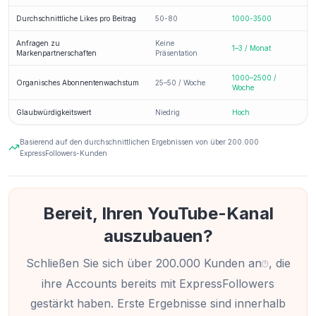
Durchschnittliche Likes pro Beitrag
50-80
1000-3500
Anfragen zu
Keine
1–3 / Monat
Markenpartnerschaften
Präsentation
1000–2500 /
Organisches Abonnentenwachstum
25–50 / Woche
Woche
Glaubwürdigkeitswert
Niedrig
Hoch
Basierend auf den durchschnittlichen Ergebnissen von über 200.000
ExpressFollowers-Kunden
Bereit, Ihren YouTube-Kanal
auszubauen?
Schließen Sie sich über 200.000 Kunden an
, die
ihre Accounts bereits mit ExpressFollowers
ExpressFollowers hat einen hervorragenden
gestärkt haben. Erste Ergebnisse sind innerhalb
Service geboten! Meine YouTube-Aufrufe stiegen