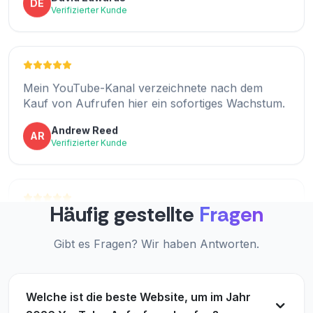
Verifizierter Kunde
Mein YouTube-Kanal verzeichnete nach dem
Ausgezeichnetes Preis-Leistungs-Verhältnis. Die
Kauf von Aufrufen hier ein sofortiges Wachstum.
Views entsprachen den Versprechungen und
haben meine Entwicklung gefördert.
Andrew Reed
AR
Verifizierter Kunde
Benjamin Lee
BL
Verifizierter Kunde
Blitzschnelle Lieferung und fantastische
Häufig gestellte
Fragen
Bildqualität. Absolut jeden Cent wert.
Ich bin begeistert von den Ergebnissen! Der Kauf
von YouTube-Aufrufen war einfach und effizient.
Gibt es Fragen? Wir haben Antworten.
Lucas Hall
LH
Verifizierter Kunde
Mia Clark
MC
Verifizierter Kunde
Welche ist die beste Website, um im Jahr