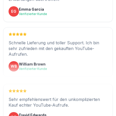
Emma Garcia
EG
Verifizierter Kunde
Joseph Turner
JT
Verifizierter Kunde
Schnelle Lieferung und toller Support. Ich bin
sehr zufrieden mit den gekauften YouTube-
Ich finde es toll, wie einfach es war, hier
Aufrufen.
YouTube-Aufrufe zu kaufen.
William Brown
WB
Madison Collins
MC
Verifizierter Kunde
Verifizierter Kunde
Hat dazu beigetragen, die Glaubwürdigkeit meines
Sehr empfehlenswert für den unkomplizierten
Kanals durch echte und schnelle YouTube-
Kauf echter YouTube-Aufrufe.
Aufrufe zu steigern.
David Edwards
DE
Ava Davis
Verifizierter Kunde
AD