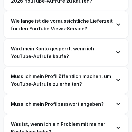
2026 YouTube-Aufrufe zu kaufen?
Der beste Ort, um YouTube-Aufrufe zu kaufen.
Meine Videos ranken jetzt besser.
Zuverlässiger und schneller Service! Meine
Wie lange ist die voraussichtliche Lieferzeit
Videos haben den nötigen Schub bekommen.
Noah Smith
für den YouTube Views-Service?
NS
Verifizierter Kunde
Lucas Walker
LW
Verifizierter Kunde
Wird mein Konto gesperrt, wenn ich
YouTube-Aufrufe kaufe?
Ich bin von den Ergebnissen sehr beeindruckt.
Mein Engagement hat sich deutlich verbessert.
Sehr professioneller und vertrauenswürdiger
Muss ich mein Profil öffentlich machen, um
Service. Absolut stressfrei.
Emily White
YouTube-Aufrufe zu erhalten?
EW
Verifizierter Kunde
Charlotte Young
CY
Verifizierter Kunde
Muss ich mein Profilpasswort angeben?
Schneller, sicherer und zuverlässiger Service für
Was ist, wenn ich ein Problem mit meiner
das Wachstum auf YouTube.
Ich war beeindruckt, wie schnell die Bilder
Bestellung habe?