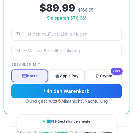
$89.99
$166.65
Sie sparen
$76.66
!
BEZAHLEN MIT
−10%
Karte
Apple Pay
Crypto
In den Warenkorb
und geschützt
Allmählich
Nachfüllung
1,089
Bestellungen heute
Service:
Zusammen Arbeiten
Schrittweise Lieferung