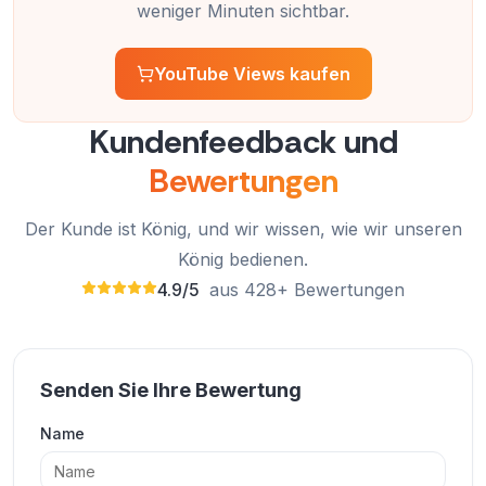
weniger Minuten sichtbar.
schnell und sicher. Absolut empfehlenswert!
Olivia Martinez
OM
YouTube Views kaufen
Verifizierter Kunde
Kundenfeedback und
Bewertungen
Fantastischer Service! Der Kauf von YouTube-
Aufrufen bei ExpressFollowers hat meinen Videos
Der Kunde ist König, und wir wissen, wie wir unseren
geholfen, schnell Aufmerksamkeit zu erregen.
König bedienen.
4.9/5
aus 428+ Bewertungen
James Wilson
JW
Verifizierter Kunde
Senden Sie Ihre Bewertung
Ich bin sehr zufrieden mit meinem Kauf! Die Bilder
Name
kamen schnell an und die Qualität ist erstklassig.
Ich werde wieder hier kaufen.