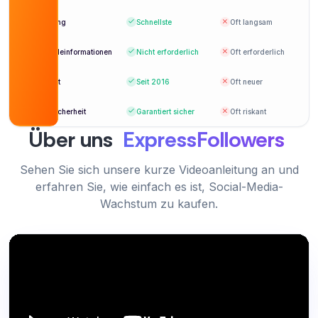
Verifizierter Kunde
Lieferung
Schnellste
Oft langsam
Anmeldeinformationen
Nicht erforderlich
Oft erforderlich
Exzellenter Service mit nachweislichen
Ergebnissen. Sehr empfehlenswert.
Etabliert
Seit 2016
Oft neuer
Zuverlässiger, schneller und preiswerter Service.
Meine bevorzugte Plattform.
Daniel Wright
DW
Kontosicherheit
Garantiert sicher
Oft riskant
Verifizierter Kunde
Grace Mitchell
Über uns
ExpressFollowers
GM
Verifizierter Kunde
Sehen Sie sich unsere kurze Videoanleitung an und
erfahren Sie, wie einfach es ist, Social-Media-
Ideal, um neue YouTube-Kanäle schnell bekannt
Wachstum zu kaufen.
zu machen.
Sophia Green
SG
Verifizierter Kunde