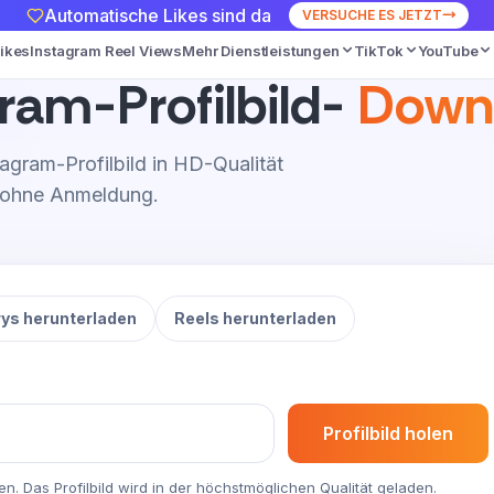
Automatische Likes sind da
VERSUCHE ES JETZT
Likes
Instagram Reel Views
Mehr Dienstleistungen
TikTok
YouTube
ram-Profilbild-
Down
tagram-Profilbild in HD-Qualität
d ohne Anmeldung.
rys herunterladen
Reels herunterladen
Profilbild holen
en. Das Profilbild wird in der höchstmöglichen Qualität geladen.