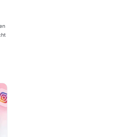
gen
cht