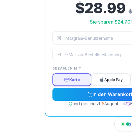
$28.99
$
Sie sparen
$24.70
!
BEZAHLEN MIT
Karte
Apple Pay
In den Warenkor
und geschützt
Augenblick
43