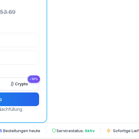
53.69
−10%
Crypto
b
Nachfüllung
5
Bestellungen heute
Servicestatus:
Aktiv
Sofortige Lie