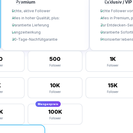
Premium
Exklusiv / VIP
Echte, aktive Follower
Echte Follower vo
Alles in hoher Qualität, plus:
Alles in Premium, p
Garantierte Lieferung
Zur Entdecken-Se
Langzeitwirkung
Garantierte Sofort
30-Tage-Nachfüllgarantie
Priorisierter lebe
0
500
1K
wer
Follower
Follower
K
10K
15K
wer
Follower
Follower
Mengenpreis
K
100K
wer
Follower