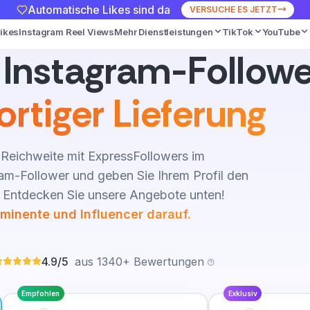
Automatische Likes sind da
VERSUCHE ES JETZT
Likes
Instagram Reel Views
Mehr Dienstleistungen
TikTok
YouTube
 Instagram-Followe
ortiger Lieferung
m-Reichweite mit ExpressFollowers im
m-Follower und geben Sie Ihrem Profil den
. Entdecken Sie unsere Angebote unten!
ominente und Influencer darauf.
4.9/5
aus 1340+ Bewertungen
Empfohlen
Exklusiv