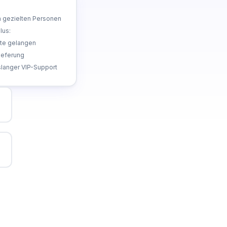
n gezielten Personen
lus:
ite gelangen
lieferung
nslanger VIP-Support