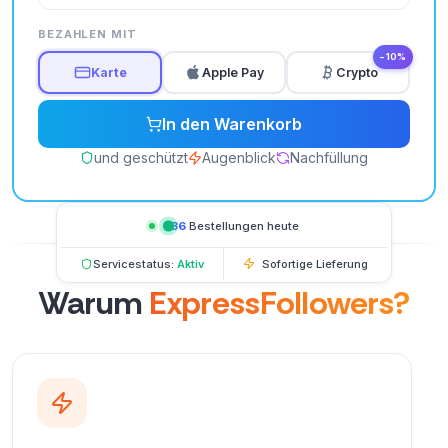
BEZAHLEN MIT
−10%
Karte
Apple Pay
Crypto
In den Warenkorb
und geschützt
Augenblick
Nachfüllung
736
Bestellungen heute
Servicestatus:
Aktiv
Sofortige Lieferung
Warum
ExpressFollowers?