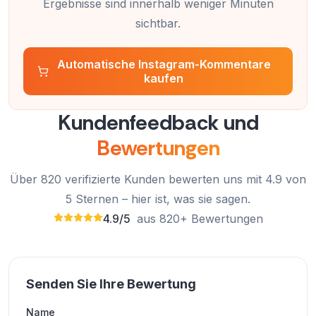
Ergebnisse sind innerhalb weniger Minuten
Instagram-Posts zu steigern.
sichtbar.
Assunta Collier
AC
Verifizierter Kunde
Automatische Instagram-Kommentare
kaufen
Kundenfeedback und
Ich verwalte derzeit zwei Instagram-Accounts,
Bewertungen
einen privaten und einen für meine Firma. Die
automatische Kommentarfunktion von
Über 820 verifizierte Kunden bewerten uns mit 4.9 von
ExpressFollowers ist eine echte Erleichterung.
5 Sternen – hier ist, was sie sagen.
Leta Smith
LS
4.9/5
aus 820+ Bewertungen
Verifizierter Kunde
Senden Sie Ihre Bewertung
Ich nutze deren automatischen Kommentar-
Name
Service schon eine Weile und er hat mir geholfen,