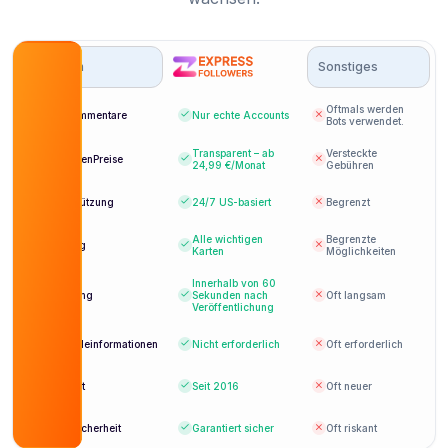
Optionen
Sonstiges
Oftmals werden
Bot-Kommentare
Nur echte Accounts
Bots verwendet.
Transparent – ​​ab
Versteckte
AnzeigenPreise
24,99 €/Monat
Gebühren
Unterstützung
24/7
US-basiert
Begrenzt
Alle wichtigen
Begrenzte
Zahlung
Karten
Möglichkeiten
Innerhalb von 60
Lieferung
Sekunden nach
Oft langsam
Veröffentlichung
Anmeldeinformationen
Nicht erforderlich
Oft erforderlich
Etabliert
Seit 2016
Oft neuer
Kontosicherheit
Garantiert sicher
Oft riskant