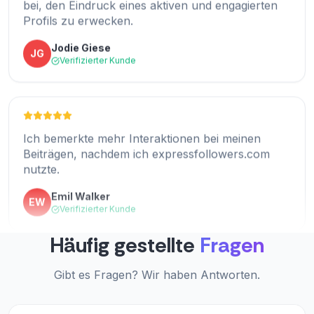
Profils zu erwecken.
Kommentare ganz natürlich anfühlen und gut
zum Inhalt passen.
Jodie Giese
JG
Verifizierter Kunde
Kathleen Lamm
KL
Verifizierter Kunde
Ich bemerkte mehr Interaktionen bei meinen
Beiträgen, nachdem ich expressfollowers.com
Seit ich diesen Service nutze, sehen meine
nutzte.
Beiträge nicht mehr leer aus und das Engagement
ist deutlich besser.
Emil Walker
EW
Verifizierter Kunde
Noel Loveless
NL
Verifizierter Kunde
Häufig gestellte
Fragen
Dies ist nützlich für alle, die ihren Instagram-
Gibt es Fragen? Wir haben Antworten.
Account ausbauen möchten, ohne zu viel Zeit mit
der Kommentarverwaltung zu verbringen.