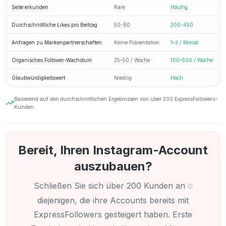
Seite erkunden
Rare
Häufig
Durchschnittliche Likes pro Beitrag
50-80
200-450
Anfragen zu Markenpartnerschaften
Keine Präsentation
1–3 / Monat
Organisches Follower-Wachstum
25–50 / Woche
100–500 / Woche
Glaubwürdigkeitswert
Niedrig
Hoch
Basierend auf den durchschnittlichen Ergebnissen von über 200 ExpressFollowers-
Kunden
Bereit, Ihren Instagram-Account
auszubauen?
Schließen Sie sich über 200 Kunden an
diejenigen, die ihre Accounts bereits mit
Super Service! Expressfollowers.com hat mir mit
ExpressFollowers gesteigert haben. Erste
den automatischen Instagram-Kommentaren
geholfen, die Kundeninteraktion bei meinen