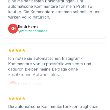
Die Einrichtung war einfach und jetzt erhalten
kaufen. Die Kommentare kommen schnell an und
meine Beiträge den ganzen Tag über regelmäßig
wirken völlig natürlich.
Kommentare.
Keith Horne
KH
Judith Maule
JM
Verifizierter Kunde
Verifizierter Kunde
Ich nutze die automatischen Instagram-
Das ist eine gute Option, wenn man möchte, dass
Kommentare von expressfollowers.com und
das Instagram-Profil immer aktiv aussieht.
dadurch bleiben meine Beiträge ohne
zusätzlichen Aufwand aktiv.
Santos Wright
SW
Verifizierter Kunde
Rosie Hickey
RH
Verifizierter Kunde
Die automatische Kommentarfunktion trägt dazu
bei, den Eindruck eines aktiven und engagierten
Was mir am besten gefällt, ist, dass sich die