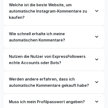
Andre Burk
Welche ist die beste Website, um
AB
Verifizierter Kunde
automatische Instagram-Kommentare zu
kaufen?
Wie schnell erhalte ich meine
Die Kommentare wirken nicht wie Spam, was mir
automatischen Kommentare?
vor dem Ausprobieren Sorgen bereitet hatte.
Katie Valasquez
KV
Verifizierter Kunde
Nutzen die Nutzer von ExpressFollowers
echte Accounts oder Bots?
Werden andere erfahren, dass ich
automatische Kommentare gekauft habe?
Muss ich mein Profilpasswort angeben?