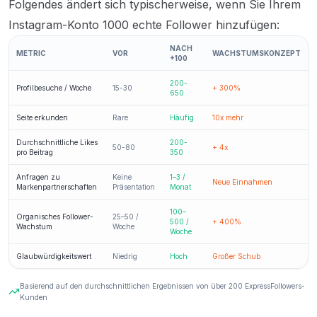
Folgendes ändert sich typischerweise, wenn Sie Ihrem
Instagram-Konto 1000 echte Follower hinzufügen:
NACH
METRIC
VOR
WACHSTUMSKONZEPT
+100
200-
Profilbesuche / Woche
15-30
+ 300%
650
Seite erkunden
Rare
Häufig
10x mehr
Durchschnittliche Likes
200-
50-80
+ 4x
pro Beitrag
350
Anfragen zu
Keine
1–3 /
Neue Einnahmen
Markenpartnerschaften
Präsentation
Monat
100–
Organisches Follower-
25–50 /
500 /
+ 400%
Wachstum
Woche
Woche
Glaubwürdigkeitswert
Niedrig
Hoch
Großer Schub
Basierend auf den durchschnittlichen Ergebnissen von über 200 ExpressFollowers-
Kunden