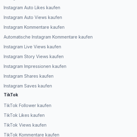
Instagram Auto Likes kaufen
D. Jaynes
DJ
Verifizierter Kunde
Instagram Auto Views kaufen
Expressfollowers ist am besten geeignet, um neue
Instagram Kommentare kaufen
Follower zu gewinnen. 5 Sterne.
Automatische Instagram Kommentare kaufen
Shari B.
SB
Instagram Live Views kaufen
Verifizierter Kunde
Der Kauf von Followern ist mit
ExpressFollowers.com jetzt viel einfacher. Das
Instagram Story Views kaufen
unkomplizierte Bezahlsystem hat mich
Instagram Impressionen kaufen
beeindruckt.
Instagram Shares kaufen
Expressfollowers ist die beste Wahl, um aktive
Ebony Roy
ER
Instagram Saves kaufen
Follower für die Zielgruppe zu gewinnen. Hut ab,
Verifizierter Kunde
dass ich mehr Follower bekommen habe, als ich
TikTok
bestellt hatte!
TikTok Follower kaufen
Rhea Payun
TikTok Likes kaufen
RP
Verifizierter Kunde
Ich habe über Nacht neue Follower gewonnen
TikTok Views kaufen
und keine Fake-Accounts gefunden; es waren
alles echte, aktive Follower.
TikTok Kommentare kaufen