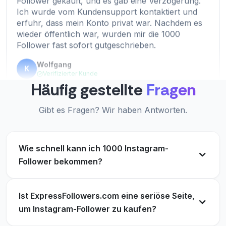
erfuhr, dass mein Konto privat war. Nachdem es
ExpressFollowers.com ist einfach spitze. Ich habe
wieder öffentlich war, wurden mir die 1000
kürzlich 5000 Follower gekauft und sie in weniger
Follower fast sofort gutgeschrieben.
als 30 Minuten erhalten. Absolut empfehlenswert.
Wolfgang
Lori Torrey
K
LT
Verifizierter Kunde
Verifizierter Kunde
Häufig gestellte
Fragen
Gibt es Fragen? Wir haben Antworten.
Fantastisch, großartige Arbeit.
Eine absolut vertrauenswürdige Website, um
sofort Follower zu kaufen. Besonders gut
Lance Guyer
LG
gefallen mir die schnelle Lieferung und die Qualität
Verifizierter Kunde
Wie schnell kann ich 1000 Instagram-
der Follower.
Follower bekommen?
Maria
M
Verifizierter Kunde
Ist ExpressFollowers.com eine seriöse Seite,
Ich wollte echte und hochwertige Instagram-
um Instagram-Follower zu kaufen?
Follower kaufen und wurde an
expressfollowers.com weiterempfohlen. Jetzt bin