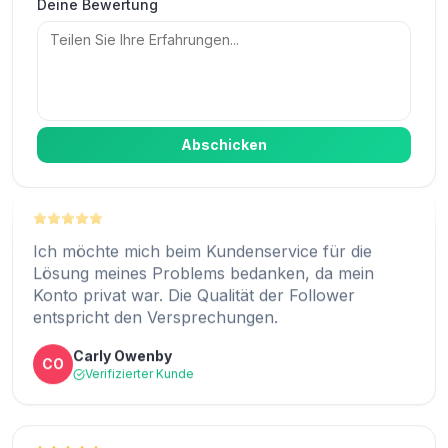
Deine Bewertung
Expressfollowers ist für mich eine der besten
Webseiten, um Follower für Instagram zu kaufen.
Harry Hall
HH
Verifizierter Kunde
Abschicken
ExpressFollowers ist spitze. Ihr habt den Nagel
auf den Kopf getroffen, wie man sofort Follower
Ich möchte mich beim Kundenservice für die
gewinnt.
Lösung meines Problems bedanken, da mein
Konto privat war. Die Qualität der Follower
Angelina J.
AJ
entspricht den Versprechungen.
Verifizierter Kunde
Carly Owenby
CO
Verifizierter Kunde
Vor einigen Wochen haben wir unseren
Firmenaccount bei Instagram angemeldet. Ich
habe es mit ExpressFollowers versucht, und jetzt