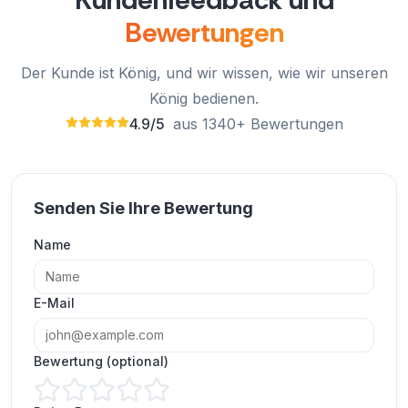
Bewertungen
Der Kunde ist König, und wir wissen, wie wir unseren
König bedienen.
4.9/5
aus 1340+ Bewertungen
Senden Sie Ihre Bewertung
5 Sterne für die Qualität der Follower und 5
Name
Sterne für die Geschwindigkeit.
ExpressFollowers.com ist der Beste.
E-Mail
Sharon Locklear
SL
Verifizierter Kunde
Bewertung (optional)