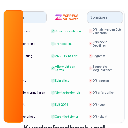
Optionen
Sonstiges
Oftmals werden Bots
Bot-Follower
Keine Präsentation
verwendet.
Versteckte
AnzeigenPreise
Transparent
Gebühren
Unterstützung
24/7
US-basiert
Begrenzt
Alle wichtigen
Begrenzte
Zahlung
Karten
Möglichkeiten
Lieferung
Schnellste
Oft langsam
Anmeldeinformationen
Nicht erforderlich
Oft erforderlich
Etabliert
Seit 2016
Oft neuer
Kontosicherheit
Garantiert sicher
Oft riskant
Kundenfeedback und