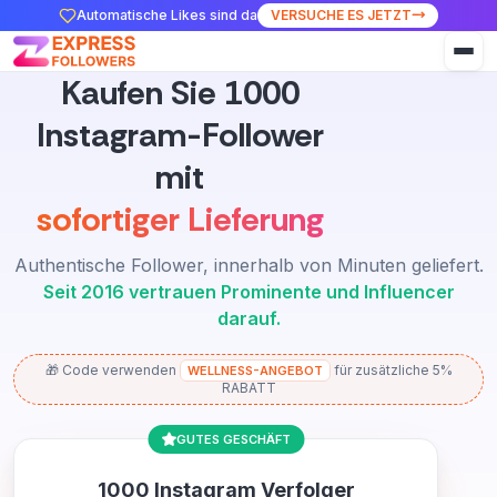
Automatische Likes sind da
VERSUCHE ES JETZT
Kaufen Sie 1000
Instagram-Follower
mit
sofortiger Lieferung
Authentische Follower, innerhalb von Minuten geliefert.
Seit 2016 vertrauen Prominente und Influencer
darauf.
🎁 Code verwenden
für zusätzliche 5%
WELLNESS-ANGEBOT
RABATT
GUTES GESCHÄFT
1000 Instagram Verfolger