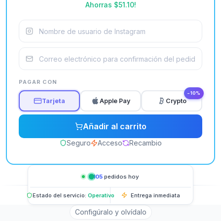
Ahorras
$51.10
!
PAGAR CON
−10%
Tarjeta
Apple Pay
Crypto
Añadir al carrito
Seguro
Acceso
Recambio
1,105
pedidos hoy
Estado del servicio:
Operativo
Entrega inmediata
Configúralo y olvídalo