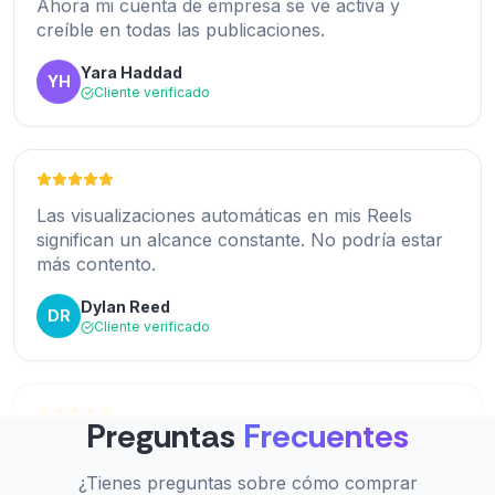
creíble en todas las publicaciones.
anticipadas marca una gran diferencia.
Yara Haddad
YH
Darnell Hayes
DH
Cliente verificado
Cliente verificado
Las visualizaciones automáticas en mis Reels
Sin ningún esfuerzo después de la configuración.
significan un alcance constante. No podría estar
Publico y las visitas aparecen automáticamente.
más contento.
Me encanta.
Dylan Reed
DR
Hannah Brooks
HB
Cliente verificado
Cliente verificado
El soporte me ayudó a elegir el plan adecuado
Preguntas
Frecuentes
Opiniones reales de cuentas auténticas. Mi índice
según la frecuencia de mis publicaciones. De
de interacción aumentó.
primera clase.
¿Tienes preguntas sobre cómo comprar