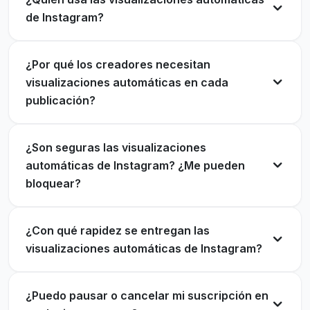
de Instagram?
El precio por publicación facilitó la elaboración
¿Por qué los creadores necesitan
Cada Reel obtiene una ventaja inicial. Mi alcance
del presupuesto. No hubo sorpresas.
visualizaciones automáticas en cada
orgánico aumentó en dos semanas.
publicación?
Chloe Dawson
CD
henry walsh
Cliente verificado
HW
Cliente verificado
¿Son seguras las visualizaciones
automáticas de Instagram? ¿Me pueden
bloquear?
Ahora todas las publicaciones empiezan con
Las visualizaciones con manos libres suponen un
fuerza. El arranque del algoritmo no es ninguna
cambio radical para un creador ocupado como
broma.
¿Con qué rapidez se entregan las
yo.
visualizaciones automáticas de Instagram?
Ibrahim Khan
IK
Leila Farahani
Cliente verificado
LF
Cliente verificado
¿Puedo pausar o cancelar mi suscripción en