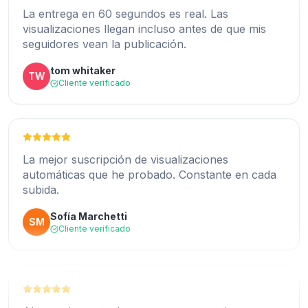
visualizaciones llegan incluso antes de que mis
Publico a diario y todas mis publicaciones se
seguidores vean la publicación.
publican automáticamente. ¡Genial!
tom whitaker
TW
valentina rossi
Cliente verificado
VR
Cliente verificado
La mejor suscripción de visualizaciones
La configuración tardó menos de dos minutos.
automáticas que he probado. Constante en cada
Sinceramente, es la herramienta de crecimiento
subida.
más fácil que uso.
Sofía Marchetti
SM
George Mason
Cliente verificado
GM
Cliente verificado
Mis Reels finalmente llegaron a la sección
Ahora mi cuenta de empresa se ve activa y
Explorar. El aumento de visualizaciones