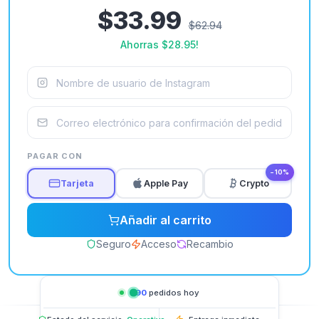
$33.99
$62.94
Ahorras
$28.95
!
PAGAR CON
−10%
Tarjeta
Apple Pay
Crypto
Añadir al carrito
Seguro
Acceso
Recambio
490
pedidos hoy