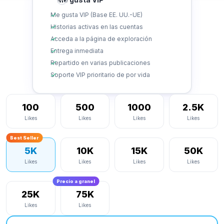
Me gusta VIP (Base EE. UU.-UE)
Historias activas en las cuentas
Acceda a la página de exploración
Entrega inmediata
Repartido en varias publicaciones
Soporte VIP prioritario de por vida
100
500
1000
2.5K
Likes
Likes
Likes
Likes
Best Seller
5K
10K
15K
50K
Likes
Likes
Likes
Likes
Precio a granel
25K
75K
Likes
Likes