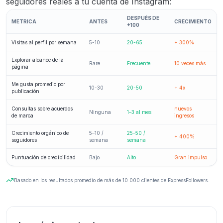
seguidores reales a tu cuenta de Instagram:
DESPUÉS DE
METRICA
ANTES
CRECIMIENTO
+100
Visitas al perfil por semana
5-10
20-65
+ 300%
Explorar alcance de la
Rare
Frecuente
10 veces más
página
Me gusta promedio por
10-30
20-50
+ 4x
publicación
Consultas sobre acuerdos
nuevos
Ninguna
1–3 al mes
de marca
ingresos
Crecimiento orgánico de
5–10 /
25–50 /
+ 400%
seguidores
semana
semana
Puntuación de credibilidad
Bajo
Alto
Gran impulso
Basado en los resultados promedio de más de 10 000 clientes de ExpressFollowers.