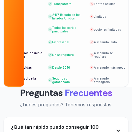
Precios
Transparente
Tarifas ocultas
24/7
Basado en los
Soporte
Limitada
Estados Unidos
Todas las cartas
Pago
opciones limitadas
principales
Entrega
Empresarial
A menudo lento
Información de inicio
A menudo se
No se requiere
de sesión
requiere
Establecidas
Desde 2016
A menudo más nuevo
Seguridad de la
Seguridad
A menudo
cuenta
garantizada
arriesgado
Preguntas
Frecuentes
¿Tienes preguntas? Tenemos respuestas.
¿Qué tan rápido puedo conseguir 100