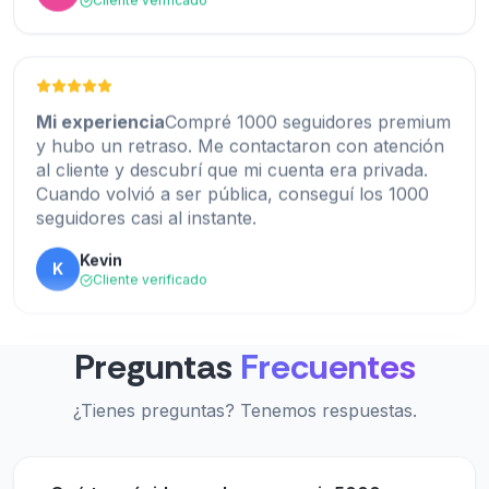
Ashley Bergman
AB
Cliente verificado
Mi experiencia
Compré 1000 seguidores premium
y hubo un retraso. Me contactaron con atención
al cliente y descubrí que mi cuenta era privada.
Cuando volvió a ser pública, conseguí los 1000
ExpressFollowers.com es el mejor. Hace poco
seguidores casi al instante.
compré 5000 seguidores y los conseguí en
menos de 30 minutos. Lo recomiendo muchísimo.
Kevin
K
Cliente verificado
Lori Torrey
LT
Cliente verificado
Preguntas
Frecuentes
Fantástico, gran trabajo.
Sitio web 100% confiable para comprar
¿Tienes preguntas? Tenemos respuestas.
Lance Guyer
seguidores al instante. Me gusta especialmente la
LG
Cliente verificado
velocidad de entrega y la calidad de los
seguidores.