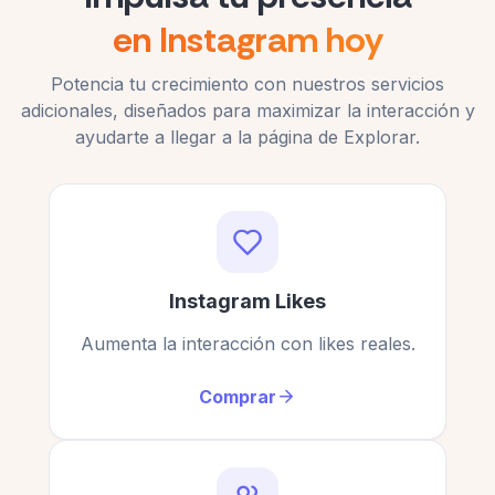
Sasha
S
Cliente verificado
en Instagram hoy
No solo buscaba comprar seguidores de
Potencia tu crecimiento con nuestros servicios
Instagram, sino también conseguir seguidores
adicionales, diseñados para maximizar la interacción y
activos. Finalmente, mi búsqueda terminó aquí.
ayudarte a llegar a la página de Explorar.
¡Guau! Mi cuenta se ve genial ahora que tengo
Dorothy
muchísimos seguidores.
D
Cliente verificado
James Holzer
JH
Cliente verificado
Instagram Likes
Uno de los mejores sitios web que he encontrado
para conseguir seguidores en mi página de
Aumenta la interacción con likes reales.
Instagram.
Conseguí muchos seguidores extra en Instagram.
¡Muy recomendable!
Loyla Young
Comprar
LY
Cliente verificado
Brun
B
Cliente verificado