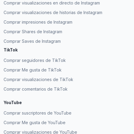
Shari B.
Comprar visualizaciones en directo de Instagram
SB
Cliente verificado
Comprar seguidores ahora es mucho más fácil
Comprar visualizaciones de historias de Instagram
con ExpressFollowers.com. Me impresionó su
sencillo sistema de pago.
Comprar impresiones de Instagram
Comprar Shares de Instagram
Ebony Roy
ER
Cliente verificado
Expressfollowers es la mejor opción para
Comprar Saves de Instagram
conseguir seguidores activos para tu público
TikTok
objetivo. Me quito el sombrero por darme más
seguidores de los que pedí.
Comprar seguidores de TikTok
Comprar Me gusta de TikTok
Rhea Payun
Gané seguidores de la noche a la mañana y no
RP
Cliente verificado
encontré ninguna cuenta falsa; todos eran
Comprar visualizaciones de TikTok
seguidores activos reales.
Comprar comentarios de TikTok
Mark Jayson
MJ
Cliente verificado
YouTube
Todos mis seguidores son usuarios reales de
Comprar suscriptores de YouTube
Instagram. ¡Excelente trabajo!
Comprar Me gusta de YouTube
Sarah J.
SJ
Comprar visualizaciones de YouTube
Cliente verificado