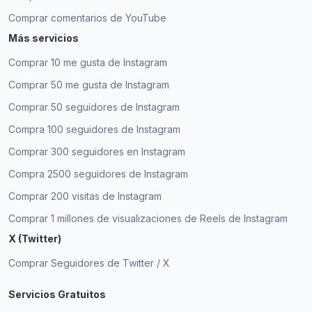
Comprar comentarios de YouTube
Más servicios
Comprar 10 me gusta de Instagram
Comprar seguidores de Instagram ya no es un
Comprar 50 me gusta de Instagram
mito. ExpressFollowers es genial.
Comprar 50 seguidores de Instagram
Kenneth Sura
KS
Compra 100 seguidores de Instagram
Cliente verificado
Comprar 300 seguidores en Instagram
Compra 2500 seguidores de Instagram
Comprar 200 visitas de Instagram
Encontré seguidores baratos de Instagram con
Comprar 1 millones de visualizaciones de Reels de Instagram
expressfollowers y encontré seguidores activos
reales de la noche a la mañana.
X (Twitter)
Comprar Seguidores de Twitter / X
Maya Jade
MJ
Cliente verificado
Servicios Gratuitos