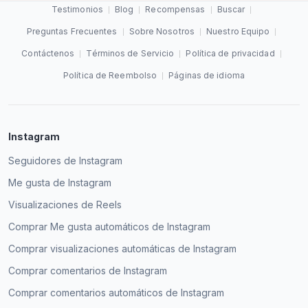
Testimonios
Blog
Recompensas
Buscar
Nora B
NB
Cliente verificado
Preguntas Frecuentes
Sobre Nosotros
Nuestro Equipo
Uno de los mejores sitios web para comprar
Contáctenos
Términos de Servicio
Política de privacidad
seguidores de Instagram baratos y de calidad.
Política de Reembolso
Páginas de idioma
Cinco estrellas de 5.
Un colega me sugirió comprar seguidores de
Bradley
B
Cliente verificado
Instagram en expressfollowers.com, y lo compré
Instagram
con solo unos clics. Me impresionó mucho la
calidad de los seguidores y la entrega instantánea.
Seguidores de Instagram
Joella Bowman
Me gusta de Instagram
JM
Cliente verificado
Me sorprendió la velocidad con la que conseguí
Visualizaciones de Reels
seguidores instantáneos en Instagram.
Comprar Me gusta automáticos de Instagram
D. Jaynes
DJ
Comprar visualizaciones automáticas de Instagram
Cliente verificado
Expressfollowers es el mejor para conseguir
Comprar comentarios de Instagram
nuevos seguidores. 5 estrellas.
Comprar comentarios automáticos de Instagram