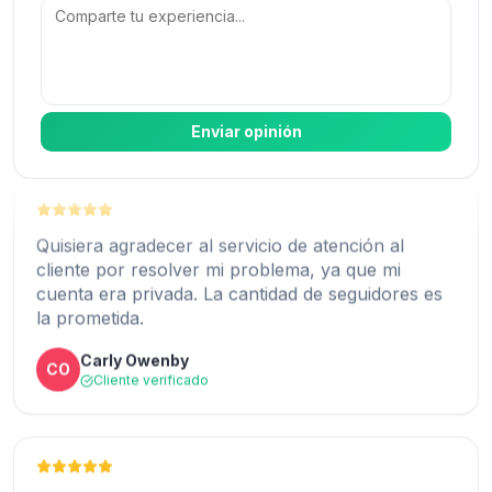
web número uno para comprar seguidores para
mi Instagram.
Harry Hall
HH
Cliente verificado
Enviar opinión
ExpressFollowers es genial. Has dado en el clavo
Quisiera agradecer al servicio de atención al
con cómo conseguir seguidores al instante.
cliente por resolver mi problema, ya que mi
cuenta era privada. La cantidad de seguidores es
Angelina J.
AJ
la prometida.
Cliente verificado
Carly Owenby
CO
Cliente verificado
Hace unas semanas, creamos nuestra cuenta de
empresa en Instagram. Probé con
ExpressFollowers y ahora tenemos más de
2500 seguidores en menos de 15 minutos,
25 000 seguidores. Nos impresionó el alcance y