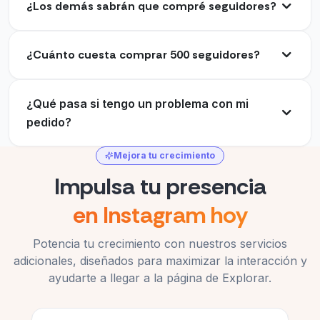
recomendable.
¿Los demás sabrán que compré seguidores?
Cliente verificado
Kevin Collins
KC
Cliente verificado
¿Cuánto cuesta comprar 500 seguidores?
Sitio altamente confiable para comprar
seguidores de Instagram instantáneamente para
¿Qué pasa si tengo un problema con mi
alcanzar la fama de la noche a la mañana.
Una forma muy fácil de conseguir seguidores
pedido?
auténticos en Instagram con ExpressFollowers.
Audrey Hoey
AH
Compré 1000 seguidores premium y los conseguí
Mejora tu crecimiento
Cliente verificado
en menos de 30 minutos.
Impulsa tu presencia
Sasha
S
en Instagram hoy
Cliente verificado
No solo buscaba comprar seguidores de
Potencia tu crecimiento con nuestros servicios
Instagram, sino también conseguir seguidores
adicionales, diseñados para maximizar la interacción y
activos. Finalmente, mi búsqueda terminó aquí.
ayudarte a llegar a la página de Explorar.
¡Guau! Mi cuenta se ve genial ahora que tengo
Dorothy
D
muchísimos seguidores.
Cliente verificado