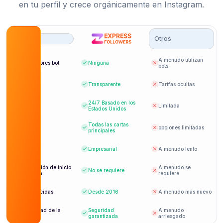
en tu perfil y crece orgánicamente en Instagram.
Otros
A menudo utilizan
Seguidores bot
Ninguna
bots
Precios
Transparente
Tarifas ocultas
24/7
Basado en los
Soporte
Limitada
Estados Unidos
Todas las cartas
Pago
opciones limitadas
principales
Entrega
Empresarial
A menudo lento
Información de inicio
A menudo se
No se requiere
de sesión
requiere
Establecidas
Desde 2016
A menudo más nuevo
Seguridad de la
Seguridad
A menudo
cuenta
garantizada
arriesgado