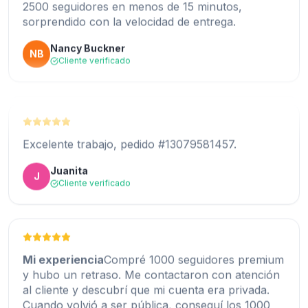
sorprendido con la velocidad de entrega.
la interacción.
Nancy Buckner
NB
Shirley Hudson
Cliente verificado
SH
Cliente verificado
Pasé incontables horas buscando el mejor sitio
Excelente trabajo, pedido #13079581457.
para comprar seguidores de Instagram. Por
suerte, encontré ExpressFollowers para
Juanita
J
conseguir seguidores de calidad. ¡Buen trabajo,
Cliente verificado
chicos!
Ashley Bergman
AB
Cliente verificado
Mi experiencia
Compré 1000 seguidores premium
y hubo un retraso. Me contactaron con atención
al cliente y descubrí que mi cuenta era privada.
Cuando volvió a ser pública, conseguí los 1000
ExpressFollowers.com es el mejor. Hace poco
seguidores casi al instante.