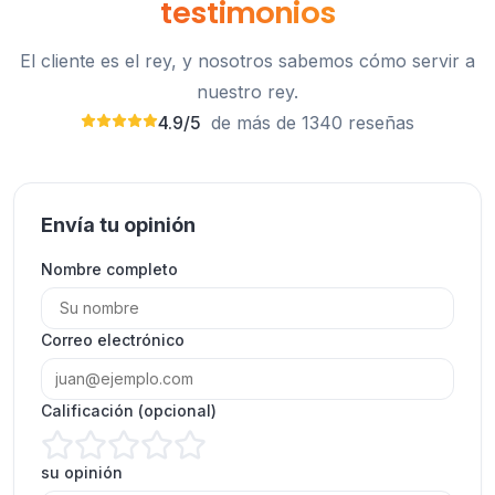
testimonios
El cliente es el rey, y nosotros sabemos cómo servir a
nuestro rey.
4.9/5
de más de 1340 reseñas
Envía tu opinión
5 estrellas por la calidad de los seguidores y 5
estrellas por la velocidad. ExpressFollowers.com
Nombre completo
es el mejor.
Sharon Locklear
Correo electrónico
SL
Cliente verificado
Calificación (opcional)
su opinión
Obtuve expressfollowers como uno de los sitios