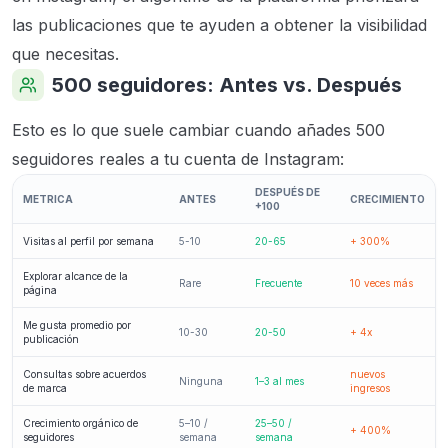
las publicaciones que te ayuden a obtener la visibilidad
que necesitas.
500 seguidores: Antes vs. Después
Esto es lo que suele cambiar cuando añades 500
seguidores reales a tu cuenta de Instagram:
DESPUÉS DE
METRICA
ANTES
CRECIMIENTO
+100
Visitas al perfil por semana
5-10
20-65
+ 300%
Explorar alcance de la
Rare
Frecuente
10 veces más
página
Me gusta promedio por
10-30
20-50
+ 4x
publicación
Consultas sobre acuerdos
nuevos
Ninguna
1–3 al mes
de marca
ingresos
Crecimiento orgánico de
5–10 /
25–50 /
+ 400%
seguidores
semana
semana