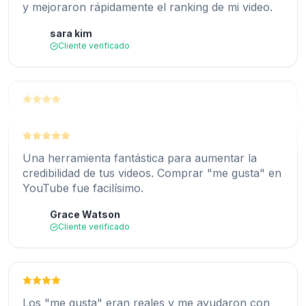
quería una entrega más rápida. Por lo demás,
sara kim
SK
¡excelente servicio!
Cliente verificado
liam panadero
LB
Cliente verificado
Una plataforma sólida para comprar "me gusta"
en YouTube. Me hubiera gustado que la entrega
fuera más rápida.
Una herramienta fantástica para aumentar la
credibilidad de tus videos. Comprar "me gusta" en
John Miller
JM
YouTube fue facilísimo.
Cliente verificado
Grace Watson
GW
Cliente verificado
Excelente experiencia comprando "me gusta" en
YouTube. ¡Ayudó a que mi contenido se viralizara!
Los "me gusta" eran reales y me ayudaron con
jessica caña
JR
mi SEO. Una opción excelente para los
Cliente verificado