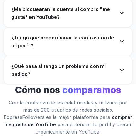
Cliente verificado
¿Me bloquearán la cuenta si compro "me
gusta" en YouTube?
Sitio confiable para comprar likes de YouTube.
Excelente equipo de soporte.
Asequible, rápido y efectivo. ¡Comprar "me gusta"
brandon hughes
¿Tengo que proporcionar la contraseña de
BH
en YouTube realmente me ayudó a crecer!
Cliente verificado
mi perfil?
Hailey Evans
HE
Cliente verificado
¿Qué pasa si tengo un problema con mi
pedido?
La solución perfecta para nuevos creadores que
buscan aumentar su credibilidad. ¡Vale totalmente
Cómo nos
comparamos
la pena!
Estoy muy contento con el resultado. ¡Volveré a
comprar "me gusta" de YouTube aquí!
chloe bennett
Con la confianza de las celebridades y utilizada por
CB
Cliente verificado
más de 200 usuarios de redes sociales.
Noé Ramírez
NR
Cliente verificado
ExpressFollowers es la mejor plataforma para
comprar
me gusta de YouTube
para potenciar tu perfil y crecer
orgánicamente en YouTube.