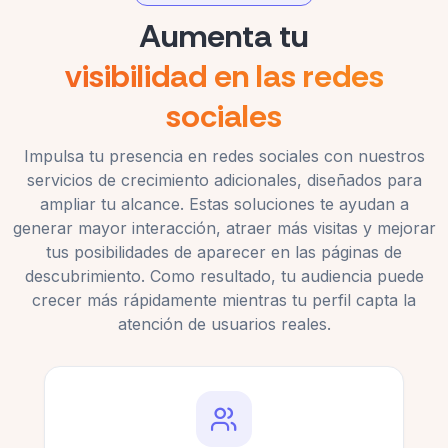
"me gusta" en YouTube me dio impulso
Aumenta tu
instantáneo.
visibilidad en las redes
Avery Mitchell
AM
Cliente verificado
sociales
Impulsa tu presencia en redes sociales con nuestros
servicios de crecimiento adicionales, diseñados para
ampliar tu alcance. Estas soluciones te ayudan a
En general, buen servicio. Un poco lento, pero
generar mayor interacción, atraer más visitas y mejorar
los sabores eran de buena calidad.
tus posibilidades de aparecer en las páginas de
Logan Price
descubrimiento. Como resultado, tu audiencia puede
LP
Cliente verificado
crecer más rápidamente mientras tu perfil capta la
atención de usuarios reales.
¡Una experiencia súper fluida! Recomiendo este
sitio a todos los nuevos creadores.