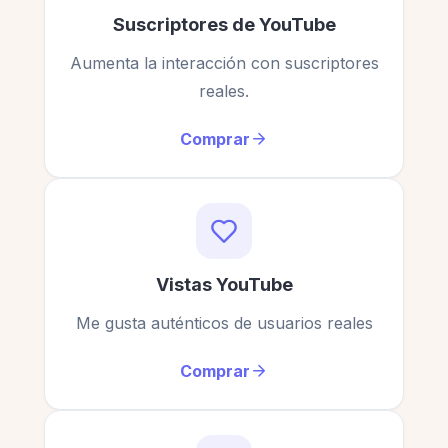
madison bailey
MB
Suscriptores de YouTube
Cliente verificado
Aumenta la interacción con suscriptores
reales.
Comprar
Buenos resultados y un servicio al cliente atento.
En general, estoy muy satisfecho.
william brooks
WB
Cliente verificado
Vistas YouTube
Me gusta auténticos de usuarios reales
Comprar