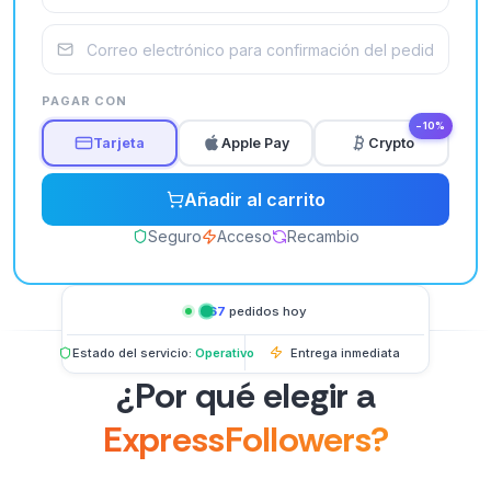
PAGAR CON
−10%
Tarjeta
Apple Pay
Crypto
Añadir al carrito
Seguro
Acceso
Recambio
567
pedidos hoy
Estado del servicio:
Operativo
Entrega inmediata
¿Por qué elegir a
ExpressFollowers?