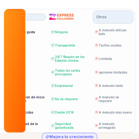
Es una plataforma realmente buena. Compré "me
gusta" en YouTube y poco después vi más
El servicio superó mis expectativas. Los "me
Otros
interacción orgánica.
gusta" se veían naturales y aumentaron mi
alcance.
ethan ford
A menudo utilizan
A Bot le gusta
Ninguna
EF
bots
Cliente verificado
Sophia Turner
ST
Cliente verificado
Precios
Transparente
Tarifas ocultas
24/7
Basado en los
Soporte
Limitada
Estados Unidos
Todas las cartas
Pago
opciones limitadas
principales
Todo funcionó como se prometió. Lo recomiendo
a quienes buscan interacción en YouTube.
Entrega
Empresarial
A menudo lento
Información de inicio
A menudo se
Henry Cooper
No se requiere
HC
de sesión
requiere
Cliente verificado
Establecidas
Desde 2016
A menudo más nuevo
Seguridad de la
Seguridad
A menudo
cuenta
garantizada
arriesgado
Mejora tu crecimiento
Genial para impulsar nuevos videos. Comprar