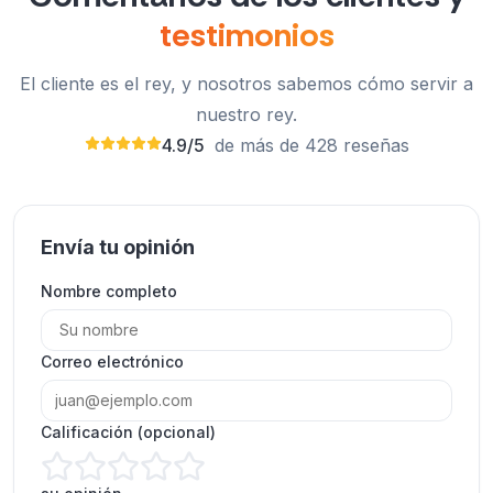
testimonios
El cliente es el rey, y nosotros sabemos cómo servir a
nuestro rey.
4.9/5
de más de 428 reseñas
¡ExpressFollowers me brindó un servicio
Envía tu opinión
excelente! Mis visualizaciones de YouTube
Nombre completo
aumentaron de forma rápida y segura. ¡Lo
recomiendo ampliamente!
Olivia Martinez
Correo electrónico
OM
Cliente verificado
Calificación (opcional)