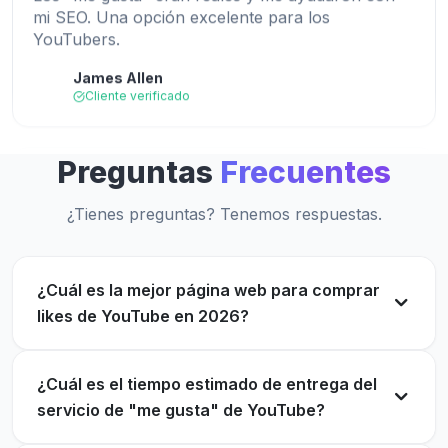
YouTubers.
James Allen
JA
Cliente verificado
Servicio muy útil para creadores que buscan
crecer. Los "me gusta" se entregaron
rápidamente.
Preguntas
Frecuentes
Un sitio muy útil para comprar "me gusta" en
daniel verde
DG
YouTube. ¡Gané visibilidad y nuevos suscriptores!
Cliente verificado
¿Tienes preguntas? Tenemos respuestas.
Olivia Martín
OM
Cliente verificado
¿Cuál es la mejor página web para comprar
likes de YouTube en 2026?
Vi resultados inmediatos después de comprar "me
gusta". Mi video recibió más atención que nunca.
Me gusta de buena calidad y entrega rápida.
Anna Lopez
¿Cuál es el tiempo estimado de entrega del
AL
Perfecto para promocionar contenido nuevo.
Cliente verificado
servicio de "me gusta" de YouTube?
benjamin scott
BS