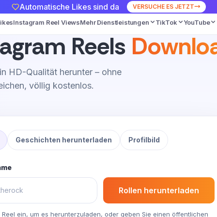
Automatische Likes sind da
VERSUCHE ES JETZT
Likes
Instagram Reel Views
Mehr Dienstleistungen
TikTok
YouTube
tagram Reels
Downlo
in HD-Qualität herunter – ohne
chen, völlig kostenlos.
Geschichten herunterladen
Profilbild
ame
Rollen herunterladen
 Reel ein, um es herunterzuladen, oder geben Sie einen öffentlichen