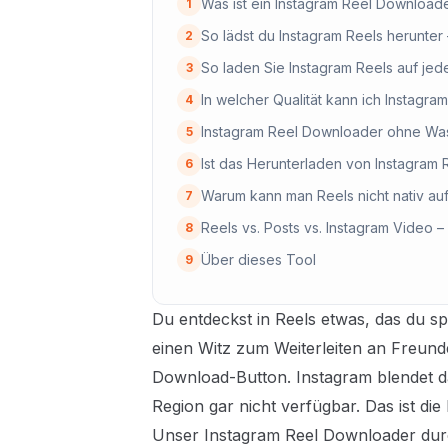
Was ist ein Instagram Reel Download
1
So lädst du Instagram Reels herunter – 
2
So laden Sie Instagram Reels auf jed
3
In welcher Qualität kann ich Instagra
4
Instagram Reel Downloader ohne Was
5
Ist das Herunterladen von Instagram 
6
Warum kann man Reels nicht nativ au
7
Reels vs. Posts vs. Instagram Video 
8
Über dieses Tool
9
Du entdeckst in Reels etwas, das du sp
einen Witz zum Weiterleiten an Freunde.
Download-Button. Instagram blendet das
Region gar nicht verfügbar. Das ist die
Unser Instagram Reel Downloader durch