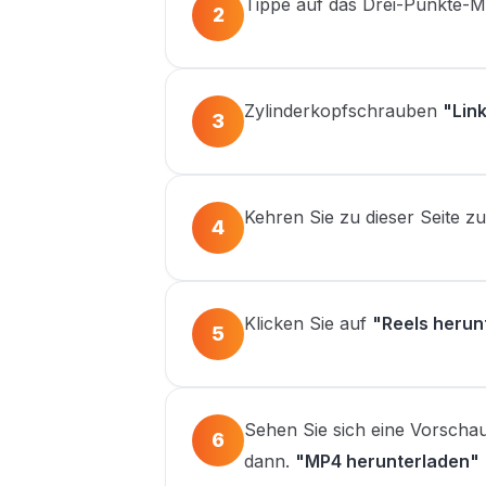
Tippe auf das Drei-Punkte-M
2
Zylinderkopfschrauben
"Lin
3
Kehren Sie zu dieser Seite zu
4
Klicken Sie auf
"Reels herun
5
Sehen Sie sich eine Vorschau
6
dann.
"MP4 herunterladen"